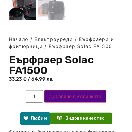
Начало
/
Електроуреди
/
Еърфраери и
фритюрници
/ Еърфраер Solac FA1500
Еърфраер Solac
FA1500
33,23
€
/ 64,99 лв.
Добавяне в количката
Любим
Видове качество
Фритюрник без масло: въздушен фритюрник