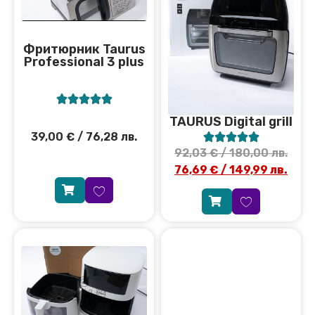
Фритюрник Taurus
Professional 3 plus





TAURUS Digital grill
39,00
€
/ 76,28 лв.





92,03
€
/ 180,00 лв.
76,69
€
/ 149,99 лв.