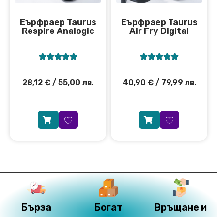
Eърфраер Taurus
Еърфраер Taurus
Respire Analogic
Air Fry Digital










28,12
€
/ 55,00 лв.
40,90
€
/ 79,99 лв.
Бърза
Богат
Връщане и