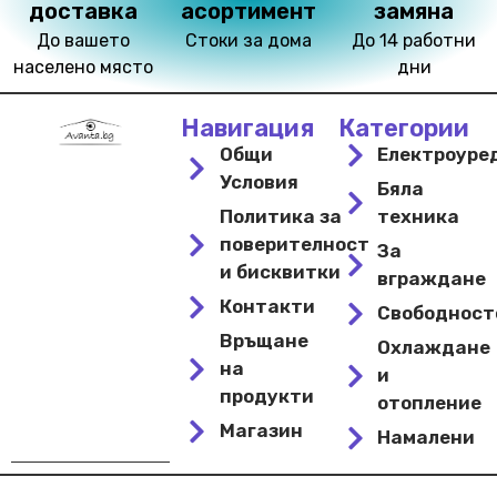
доставка
асортимент
замяна
До вашето
Стоки за дома
До 14 работни
населено място
дни
Навигация
Категории
Общи
Електроуре
Условия
Бяла
Политика за
техника
поверителност
За
и бисквитки
вграждане
Контакти
Свободнос
Връщане
Охлаждане
на
и
продукти
отопление
Магазин
Намалени