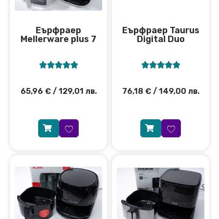
Еърфраер
Еърфраер Taurus
Мellerware plus 7
Digital Duo










65,96
€
/ 129,01 лв.
76,18
€
/ 149,00 лв.