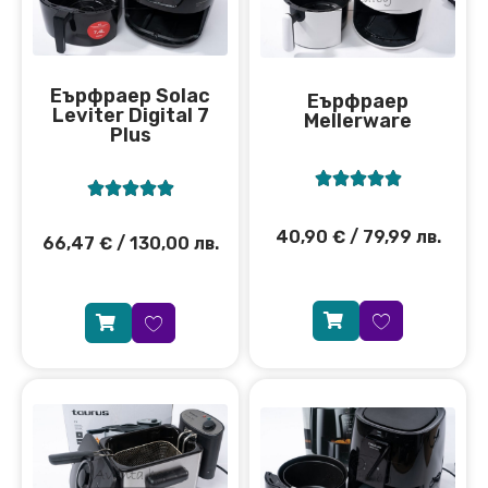
Еърфраер Solac
Еърфраер
Leviter Digital 7
Mellerware
Plus










40,90
€
/ 79,99 лв.
66,47
€
/ 130,00 лв.