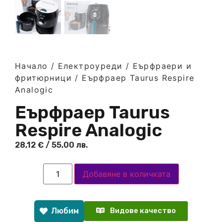
Начало
/
Електроуреди
/
Еърфраери и
фритюрници
/ Eърфраер Taurus Respire
Analogic
Eърфраер Taurus
Respire Analogic
28,12
€
/ 55,00 лв.
Добавяне в количката
Любим
Видове качество