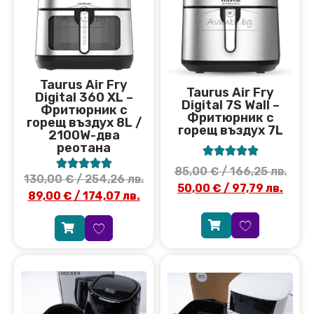
Taurus Air Fry
Taurus Air Fry
Digital 360 XL –
Digital 7S Wall –
Фритюрник с
Фритюрник с
горещ въздух 8L /
горещ въздух 7L
2100W-два
реотана










85,00
€
/ 166,25 лв.
130,00
€
/ 254,26 лв.
50,00
€
/ 97,79 лв.
89,00
€
/ 174,07 лв.