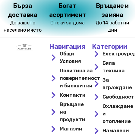
Бърза
Богат
Връщане и
доставка
асортимент
замяна
До вашето
Стоки за дома
До 14 работни
населено място
дни
Навигация
Категории
Общи
Електроуре
Условия
Бяла
Политика за
техника
поверителност
За
и бисквитки
вграждане
Контакти
Свободнос
Връщане
Охлаждане
на
и
продукти
отопление
Магазин
Намалени