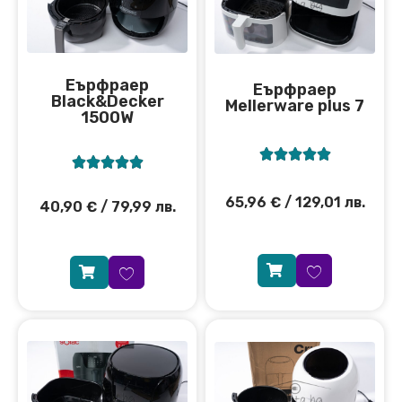
Еърфраер
Еърфраер
Black&Decker
Мellerware plus 7
1500W










65,96
€
/ 129,01 лв.
40,90
€
/ 79,99 лв.