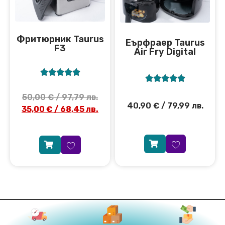
Фритюрник Taurus
Еърфраер Taurus
F3
Air Fry Digital










50,00
€
/ 97,79 лв.
40,90
€
/ 79,99 лв.
35,00
€
/ 68,45 лв.