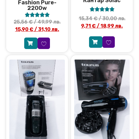
Кантар Solac
Fashion Pure-
2200w










15,34
€
/ 30,00 лв.
25,56
€
/ 49,99 лв.
9,71
€
/ 18,99 лв.
15,90
€
/ 31,10 лв.