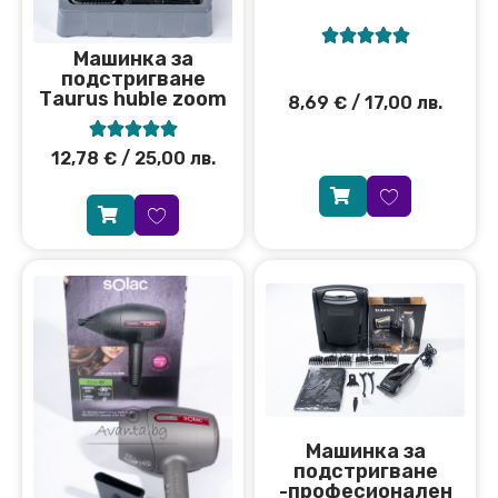





Машинка за
подстригване
Тaurus huble zoom
8,69
€
/ 17,00 лв.





12,78
€
/ 25,00 лв.
Машинка за
подстригване
-професионален