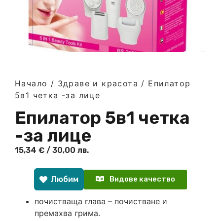
Начало
/
Здраве и красота
/ Епилатор
5в1 четка -за лице
Епилатор 5в1 четка
-за лице
15,34
€
/ 30,00 лв.
Любим
Видове качество
почистваща глава – почистване и
премахва грима.