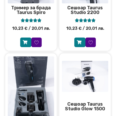
Тример за брада
Сешоар Taurus
Taurus Spiro
Studio 2200










10,23
€
/ 20,01 лв.
10,23
€
/ 20,01 лв.
Сешоар Taurus
Studio Glow 1500