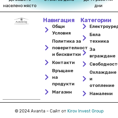
населено място
дни
Навигация
Категории
Общи
Електроуре
Условия
Бяла
Политика за
техника
поверителност
За
и бисквитки
вграждане
Контакти
Свободнос
Връщане
Охлаждане
на
и
продукти
отопление
Магазин
Намалени
© 2024 Avanta – Сайт от
Kirov Invest Group