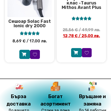
клас -Тaurus
Mithos Avant Plus





Сешоар Solac Fast
Ionic dry 2000
25,56
€
/ 49,99 лв.





12,78
€
/ 25,00 лв.
8,69
€
/ 17,00 лв.
Бърза
Богат
Връщане и
доставка
асортимент
замяна
До вашето
Стоки за дома
До 14 работни