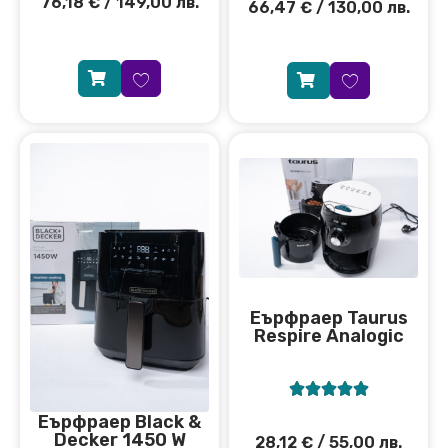
76,18
€
/ 149,00 лв.
66,47
€
/ 130,00 лв.
Eърфраер Taurus
Respire Analogic





Еърфраер Black &
Decker 1450 W
28,12
€
/ 55,00 лв.