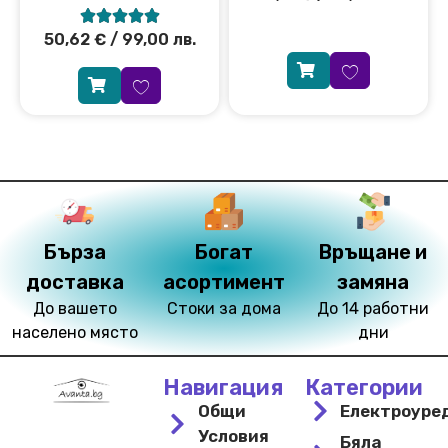





50,62
€
/ 99,00 лв.
Бърза
Богат
Връщане и
доставка
асортимент
замяна
До вашето
Стоки за дома
До 14 работни
населено място
дни
Навигация
Категории
Общи
Електроуре
Условия
Бяла