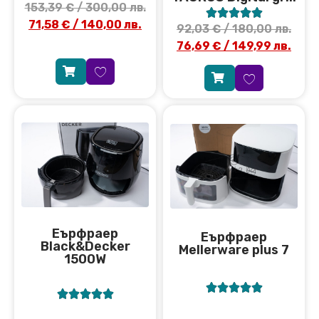
153,39
€
/ 300,00 лв.





71,58
€
/ 140,00 лв.
92,03
€
/ 180,00 лв.
76,69
€
/ 149,99 лв.
Еърфраер
Еърфраер
Black&Decker
Мellerware plus 7
1500W









