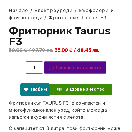
Начало
/
Електроуреди
/
Еърфраери и
фритюрници
/ Фритюрник Taurus F3
Фритюрник Taurus
F3
50,00
€
/ 97,79 лв.
35,00
€
/ 68,45 лв.
Добавяне в количката
Любим
Видове качество
Фритюрникът TAURUS F3 е компактен и
многофункционален уред, който може да
изпържи вкусни ястия с лекота.
С капацитет от 3 литра, този фритюрник може