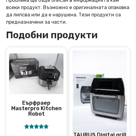
Проблема ще бъде описан в информацията към
всеки продукт. Възможно е оригиналната опаковка
да липсва или да е нарушена. Тези продукти са
предназначени за части.
Подобни продукти
Еърфраер
Masterpro Kitchen
Robot





TAURUS Digital grill