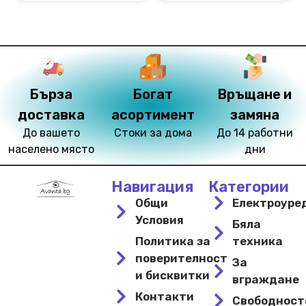
Бърза
Богат
Връщане и
доставка
асортимент
замяна
До вашето
Стоки за дома
До 14 работни
населено място
дни
Навигация
Категории
Общи
Електроуре
Условия
Бяла
Политика за
техника
поверителност
За
и бисквитки
вграждане
Контакти
Свободнос