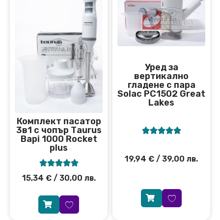
Уред за
вертикално
гладене с пара
Solac PC1502 Great
Lakes
Комплект пасатор
3в1 с чопър Тaurus





Bapi 1000 Rocket
plus
19,94
€
/ 39,00 лв.





15,34
€
/ 30,00 лв.