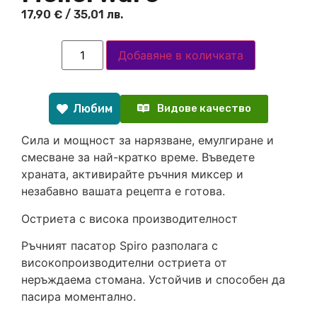
17,90
€
/ 35,01 лв.
Добавяне в количката
Любим
Видове качество
Сила и мощност за нарязване, емулгиране и
смесване за най-кратко време. Въведете
храната, активирайте ръчния миксер и
незабавно вашата рецепта е готова.
Остриета с висока производителност
Ръчният пасатор Spiro разполага с
високопроизводителни остриета от
неръждаема стомана. Устойчив и способен да
пасира моментално.