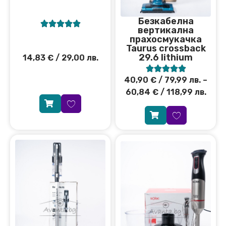
Безкабелна





вертикална
прахосмукачка
Taurus crossback
29.6 lithium
14,83
€
/ 29,00 лв.





40,90
€
/ 79,99 лв.
–
60,84
€
/ 118,99 лв.