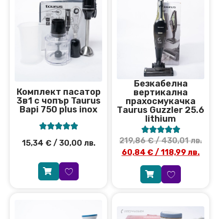
Безкабелна
Комплект пасатор
вертикална
3в1 с чопър Taurus
прахосмукачка
Bapi 750 plus inox
Тaurus Guzzler 25.6
lithium










219,86
€
/ 430,01 лв.
15,34
€
/ 30,00 лв.
60,84
€
/ 118,99 лв.