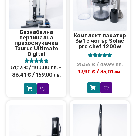
Безкабелна
Комплект пасатор
вертикална
3в1 с чопър Solac
прахосмукачка
pro chef 1200w
Taurus Ultimate
Digital










25,56
€
/ 49,99 лв.
51,13
€
/ 100,00 лв.
–
17,90
€
/ 35,01 лв.
86,41
€
/ 169,00 лв.