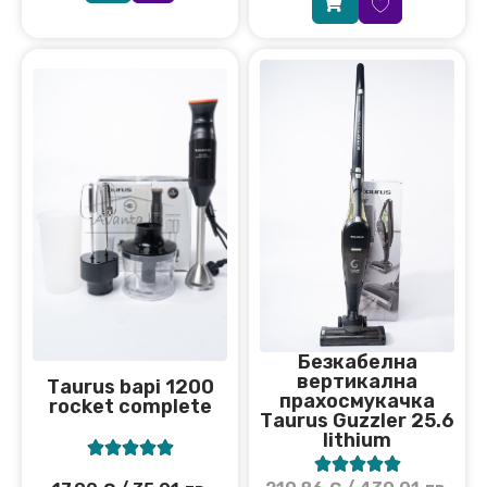
Безкабелна
вертикална
Тaurus bapi 1200
прахосмукачка
rocket completе
Тaurus Guzzler 25.6
lithium









