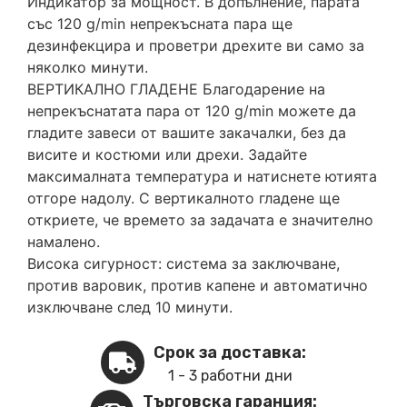
Индикатор за мощност. В допълнение, парата
със 120 g/min непрекъсната пара ще
дезинфекцира и проветри дрехите ви само за
няколко минути.
ВЕРТИКАЛНО ГЛАДЕНЕ Благодарение на
непрекъснатата пара от 120 g/min можете да
гладите завеси от вашите закачалки, без да
висите и костюми или дрехи. Задайте
максималната температура и натиснете ютията
отгоре надолу. С вертикалното гладене ще
откриете, че времето за задачата е значително
намалено.
Висока сигурност: система за заключване,
против варовик, против капене и автоматично
изключване след 10 минути.
Срок за доставка:
1 - 3 работни дни
Търговска гаранция: