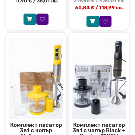
219,86
€
/ 430,01 лв.
17,90
€
/ 35,01 лв.
60,84
€
/ 118,99 лв.
Комплект пасатор
Комплект пасатор
3в1 с чопър
3в1 с чопър Black +