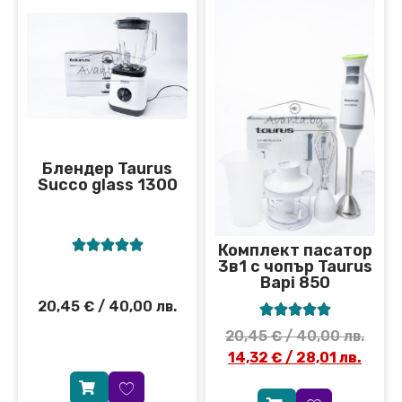
Блендер Taurus
Succo glass 1300





Комплект пасатор
3в1 с чопър Taurus
Bapi 850
20,45
€
/ 40,00 лв.





20,45
€
/ 40,00 лв.
14,32
€
/ 28,01 лв.