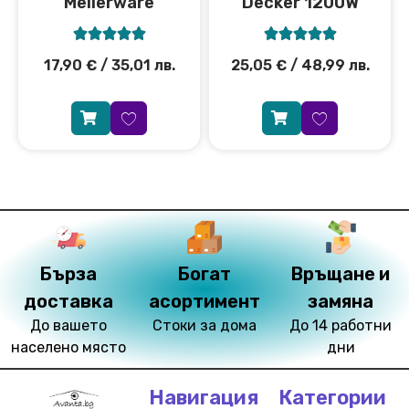
Mellerware
Decker 1200W










17,90
€
/ 35,01 лв.
25,05
€
/ 48,99 лв.
Бърза
Богат
Връщане и
доставка
асортимент
замяна
До вашето
Стоки за дома
До 14 работни
населено място
дни
Навигация
Категории