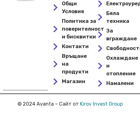
Общи
Електроуре
Условия
Бяла
Политика за
техника
поверителност
За
и бисквитки
вграждане
Контакти
Свободнос
Връщане
Охлаждане
на
и
продукти
отопление
Магазин
Намалени
© 2024 Avanta – Сайт от
Kirov Invest Group