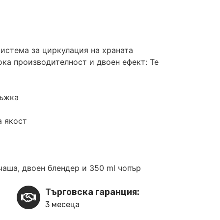
истема за циркулация на храната
ка производителност и двоен ефект: Те
ръжка
а якост
чаша, двоен блендер и 350 ml чопър
Търговска гаранция:
3 месеца