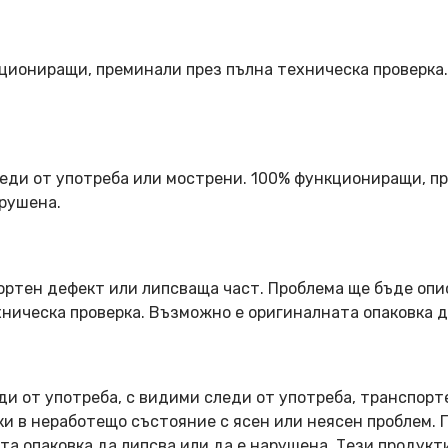
кциониращи, преминали през пълна техническа проверка
еди от употреба или мострени. 100% функциониращи, пр
арушена.
ортен дефект или липсваща част. Проблема ще бъде опи
ническа проверка. Възможно е оригиналната опаковка д
ди от употреба, с видими следи от употреба, транспорт
оки в неработещо състояние с ясен или неясен проблем.
та опаковка да липсва или да е нарушена. Тези продукт