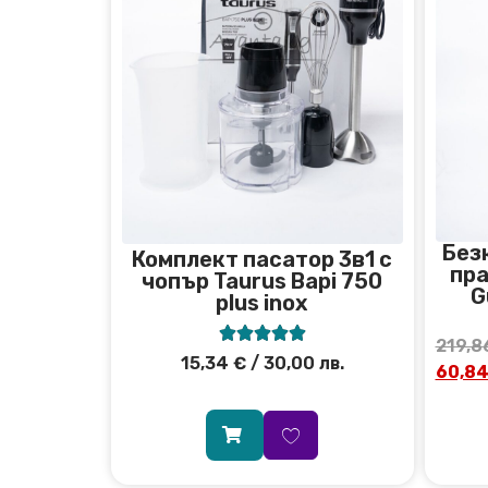
Без
Комплект пасатор 3в1 с
пра
чопър Taurus Bapi 750
G
plus inox





219,8
15,34
€
/ 30,00 лв.
60,8