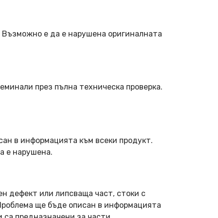
. Възможно е да е нарушена оригиналната
еминали през пълна техническа проверка.
сан в информацията към всеки продукт.
а е нарушена.
ен дефект или липсваща част, стоки с
 Проблема ще бъде описан в информацията
и са предназначени за части.