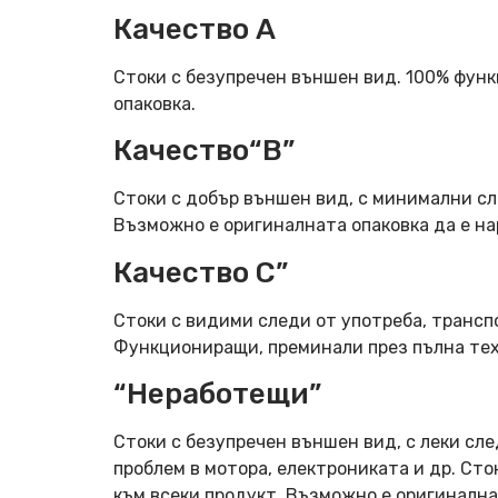
Качество А
Стоки с безупречен външен вид. 100% фун
опаковка.
Качество“B”
Стоки с добър външен вид, с минимални сл
Възможно е оригиналната опаковка да е н
Качество C”
Стоки с видими следи от употреба, трансп
Функциониращи, преминали през пълна тех
“Неработещи”
Стоки с безупречен външен вид, с леки сле
проблем в мотора, електрониката и др. Ст
към всеки продукт. Възможно е оригинална