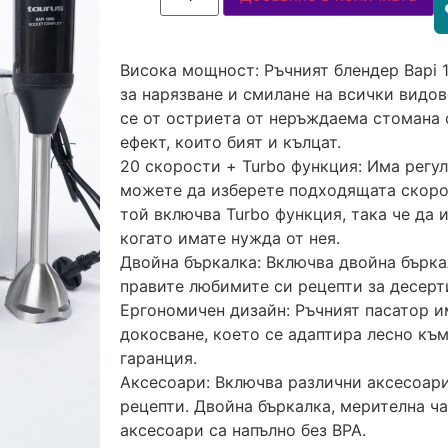
Висока мощност: Ръчният блендер Bapi 
за нарязване и смилане на всички видов
се от остриета от неръждаема стомана 
ефект, които бият и кълцат.
20 скорости + Turbo функция: Има регул
можете да изберете подходящата скорос
той включва Turbo функция, така че да
когато имате нужда от нея.
Двойна бъркалка: Включва двойна бърка
правите любимите си рецепти за десерти
Ергономичен дизайн: Ръчният пасатор 
докосване, което се адаптира лесно към
гаранция.
Аксесоари: Включва различни аксесоари
рецепти. Двойна бъркалка, мерителна ч
аксесоари са напълно без BPA.