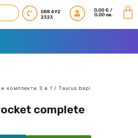
0,00
€
/
088 492
0,00 лв.
2323
и комплекти 3 в 1
/ Тaurus bapi
rocket completе