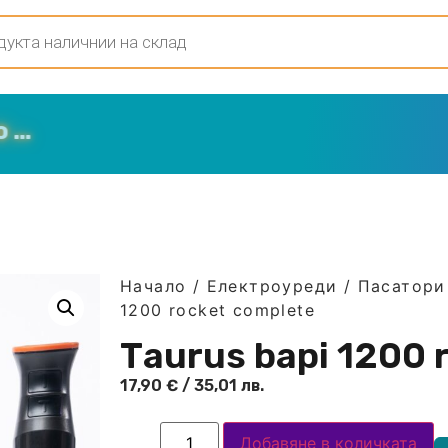
Начало
/
Електроуреди
/
Пасатори 
1200 rocket completе
Тaurus bapi 1200 
17,90
€
/ 35,01 лв.
Добавяне в количката