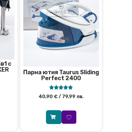
в1 с
KER
Парна ютия Taurus Sliding
Perfect 2400





40,90
€
/ 79,99 лв.