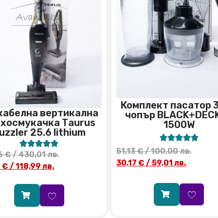
Комплект пасатор 3
кабелна вертикална
чопър BLACK+DEC
хосмукачка Тaurus
1500W
uzzler 25.6 lithium










51,13
€
/ 100,00 лв.
6
€
/ 430,01 лв.
30,17
€
/ 59,01 лв.
4
€
/ 118,99 лв.