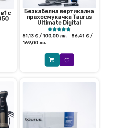
Безкабелна вертикална
в1 с
прахосмукачка Taurus
850
Ultimate Digital





51,13
€
/ 100,00 лв.
–
86,41
€
/
169,00 лв.