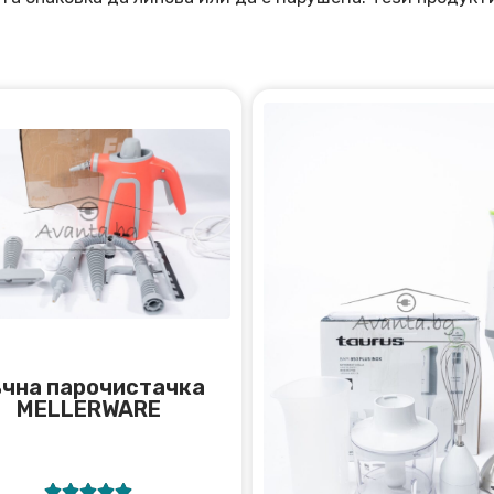
чна парочистачка
MELLERWARE




