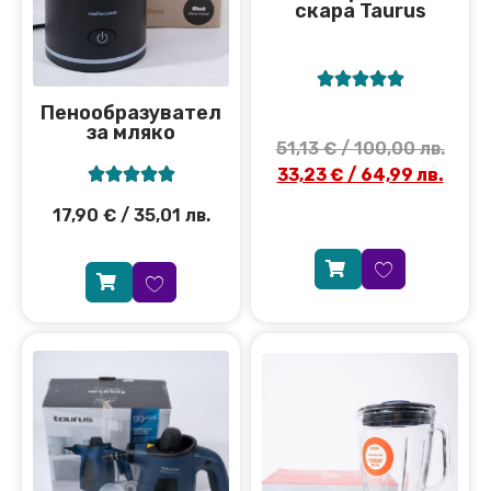
скара Taurus





Пенообразувател
за мляко
51,13
€
/ 100,00 лв.
33,23
€
/ 64,99 лв.





17,90
€
/ 35,01 лв.