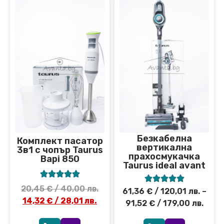
Безкабелна
Комплект пасатор
вертикална
3в1 с чопър Taurus
прахосмукачка
Bapi 850
Taurus ideal avant










20,45
€
/ 40,00 лв.
61,36
€
/ 120,01 лв.
–
14,32
€
/ 28,01 лв.
91,52
€
/ 179,00 лв.