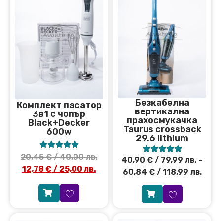
Безкабелна
Комплект пасатор
вертикална
3в1 с чопър
прахосмукачка
Black+Decker
Taurus crossback
600w
29.6 lithium










20,45
€
/ 40,00 лв.
40,90
€
/ 79,99 лв.
–
12,78
€
/ 25,00 лв.
60,84
€
/ 118,99 лв.