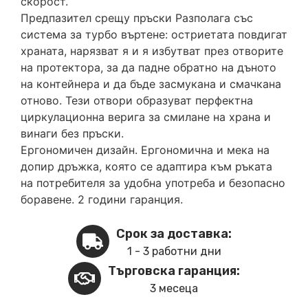
скорост.
Предпазител срещу пръски Разполага със
система за турбо въртене: остриетата повдигат
храната, нарязват я и я избутват през отворите
на протектора, за да падне обратно на дъното
на контейнера и да бъде засмукана и смачкана
отново. Тези отвори образуват перфектна
циркулационна верига за смилане на храна и
винаги без пръски.
Ергономичен дизайн. Ергономична и мека на
допир дръжка, която се адаптира към ръката
на потребителя за удобна употреба и безопасно
боравене. 2 години гаранция.
Срок за доставка:
1 - 3 работни дни
Търговска гаранция:
3 месеца