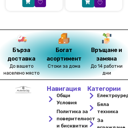
Бърза
Богат
Връщане и
доставка
асортимент
замяна
До вашето
Стоки за дома
До 14 работни
населено място
дни
Навигация
Категории
Общи
Електроуре
Условия
Бяла
Политика за
техника
поверителност
За
и бисквитки
вграждане