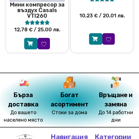
Мини компресор за
въздух Casals
VTI260
10,23
€
/ 20,01 лв.





12,78
€
/ 25,00 лв.
Бърза
Богат
Връщане и
доставка
асортимент
замяна
До вашето
Стоки за дома
До 14 работни
населено място
дни
Навигация
Категории