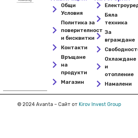
Общи
Електроуре
Условия
Бяла
Политика за
техника
поверителност
За
и бисквитки
вграждане
Контакти
Свободнос
Връщане
Охлаждане
на
и
продукти
отопление
Магазин
Намалени
© 2024 Avanta – Сайт от
Kirov Invest Group