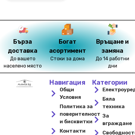
Бърза
Богат
Връщане и
доставка
асортимент
замяна
До вашето
Стоки за дома
До 14 работни
населено място
дни
Навигация
Категории
Общи
Електроуре
Условия
Бяла
Политика за
техника
поверителност
За
и бисквитки
вграждане
Контакти
Свободнос