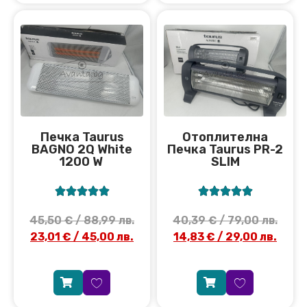
Печка Taurus
Отоплителна
BAGNO 2Q White
Печка Taurus PR-2
1200 W
SLIM










45,50
€
/ 88,99 лв.
40,39
€
/ 79,00 лв.
23,01
€
/ 45,00 лв.
14,83
€
/ 29,00 лв.