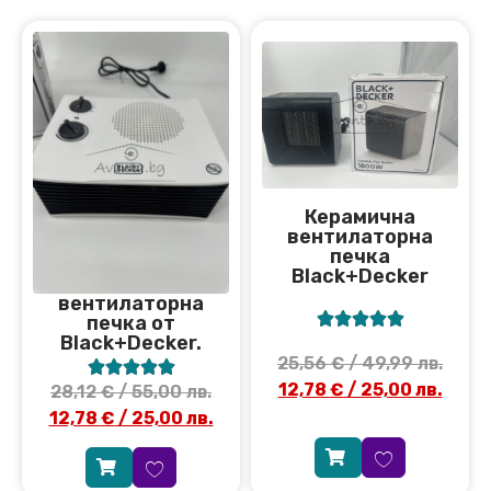
Керамична
вентилаторна
печка
Black+Decker
вентилаторна





печка от
Black+Decker.
25,56
€
/ 49,99 лв.





12,78
€
/ 25,00 лв.
28,12
€
/ 55,00 лв.
12,78
€
/ 25,00 лв.