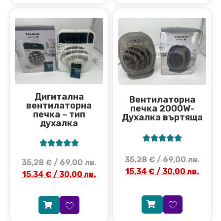
Дигитална
Вентилаторна
вентилаторна
печка 2000W-
печка – тип
Духалка въртяща
духалка










35,28
€
/ 69,00 лв.
35,28
€
/ 69,00 лв.
15,34
€
/ 30,00 лв.
15,34
€
/ 30,00 лв.