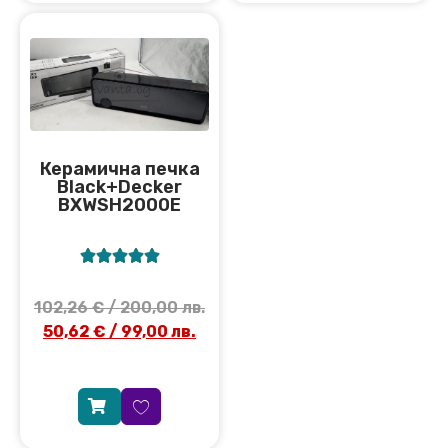
Керамична печка
Black+Decker
BXWSH2000E





102,26
€
/ 200,00 лв.
50,62
€
/ 99,00 лв.