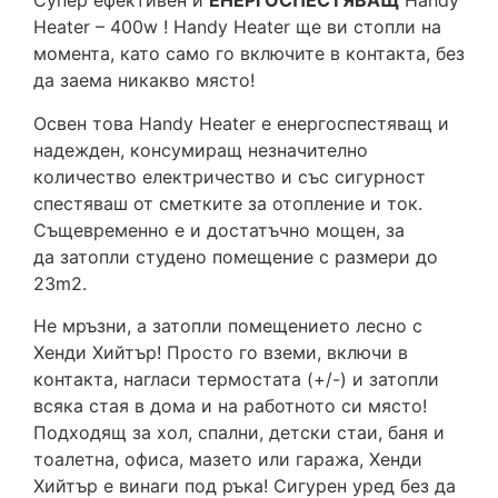
Супер ефективен и
ЕНЕРГОСПЕСТЯВАЩ
Handy
Heater – 400w ! Handy Heater ще ви стопли на
момента, като само го включите в контакта, без
да заема никакво място!
Освен това Handy Heater е енергоспестяващ и
надежден, консумиращ незначително
количество електричество и със сигурност
спестяваш от сметките за отопление и ток.
Същевременно е и достатъчно мощен, за
да затопли студено помещение с размери до
23m2.
Не мръзни, а затопли помещението лесно с
Хенди Хийтър! Просто го вземи, включи в
контакта, нагласи термостата (+/-) и затопли
всяка стая в дома и на работното си място!
Подходящ за хол, спални, детски стаи, баня и
тоалетна, офиса, мазето или гаража, Хенди
Хийтър е винаги под ръка! Сигурен уред без да