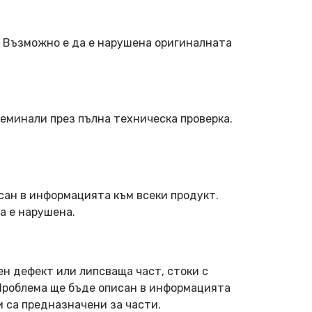
. Възможно е да е нарушена оригиналната
еминали през пълна техническа проверка.
сан в информацията към всеки продукт.
а е нарушена.
ен дефект или липсваща част, стоки с
 Проблема ще бъде описан в информацията
и са предназначени за части.