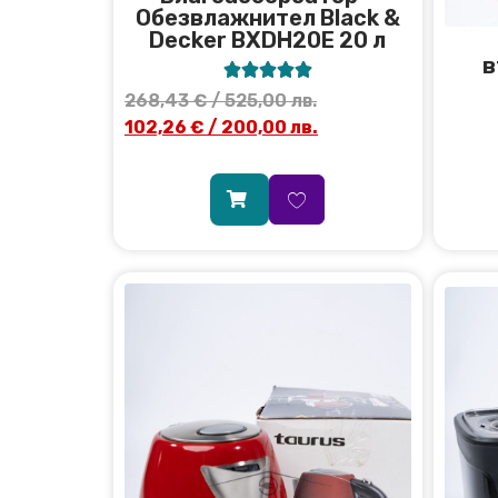
Обезвлажнител Black &
Decker BXDH20E 20 л
в





268,43
€
/ 525,00 лв.
102,26
€
/ 200,00 лв.