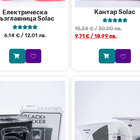
Кантар Solac
Електрическа
ъзглавница Solac










15,34
€
/ 30,00 лв.
6,14
€
/ 12,01 лв.
9,71
€
/ 18,99 лв.