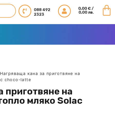
0,00
€
/
088 492
0,00 лв.
2323
Нагряваща кана за приготвяне на
c choco-latte
а приготвяне на
топло мляко Solac