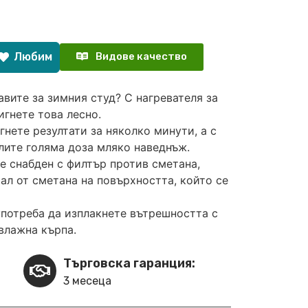
Любим
Видове качество
авите за зимния студ? С нагревателя за
игнете това лесно.
нете резултати за няколко минути, а с
плите голяма доза мляко наведнъж.
 е снабден с филтър против сметана,
ал от сметана на повърхността, който се
употреба да изплакнете вътрешността с
влажна кърпа.
Търговска гаранция:
3 месеца