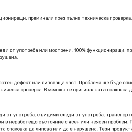
кциониращи, преминали през пълна техническа проверка
еди от употреба или мострени. 100% функциониращи, пр
арушена.
ортен дефект или липсваща част. Проблема ще бъде опи
ническа проверка. Възможно е оригиналната опаковка д
ди от употреба, с видими следи от употреба, транспорт
оки в неработещо състояние с ясен или неясен проблем.
та опаковка да липсва или да е нарушена. Тези продукт