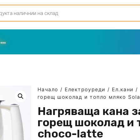
Начало
/
Електроуреди
/
Ел.кани
/ 
горещ шоколад и топло мляко Sola
Нагряваща кана з
горещ шоколад и 
choco-latte