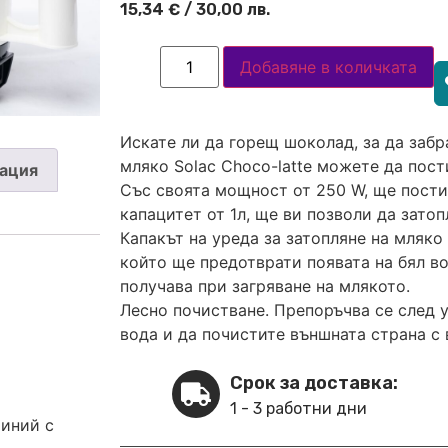
15,34
€
/ 30,00 лв.
Добавяне в количката
Искате ли да горещ шоколад, за да забр
мляко Solac Choco-latte можете да пост
ация
Със своята мощност от 250 W, ще постиг
капацитет от 1л, ще ви позволи да зато
Капакът на уреда за затопляне на мляко
който ще предотврати появата на бял во
получава при загряване на млякото.
Лесно почистване. Препоръчва се след 
вода и да почистите външната страна с 
Срок за доставка:
1 - 3 работни дни
иний с