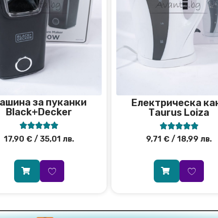
ашина за пуканки
Електрическа ка
Black+Decker
Тaurus Loiza










17,90
€
/ 35,01 лв.
9,71
€
/ 18,99 лв.