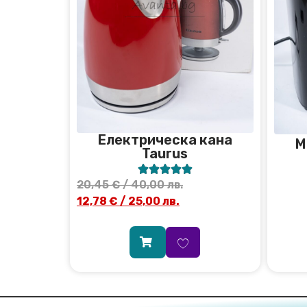
Електрическа кана
М
Taurus





20,45
€
/ 40,00 лв.
12,78
€
/ 25,00 лв.