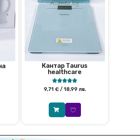
Кантар Тaurus
на
healthcare





9,71
€
/ 18,99 лв.