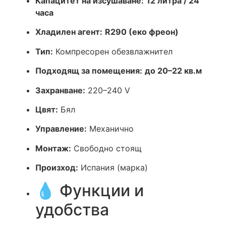
Капацитет на изсушаване:
12 литра / 24
часа
Хладилен агент:
R290 (еко фреон)
Тип:
Компресорен обезвлажнител
Подходящ за помещения:
до 20–22 кв.м
Захранване:
220–240 V
Цвят:
Бял
Управление:
Механично
Монтаж:
Свободно стоящ
Произход:
Испания (марка)
💧 Функции и
удобства