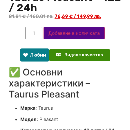
/ 24h
81,81
€
/ 160,01 лв.
76,69
€
/ 149,99 лв.
Добавяне в количката
Любим
Видове качество
✅ Основни
характеристики –
Taurus Pleasant
Марка:
Taurus
Модел:
Pleasant