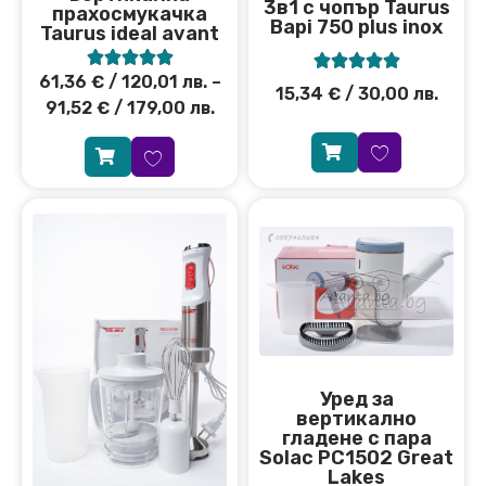
3в1 с чопър Taurus
прахосмукачка
Bapi 750 plus inox
Taurus ideal avant










61,36
€
/ 120,01 лв.
–
15,34
€
/ 30,00 лв.
91,52
€
/ 179,00 лв.
Уред за
вертикално
гладене с пара
Solac PC1502 Great
Lakes