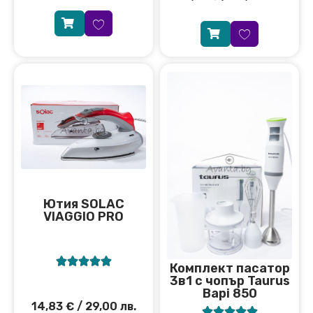
Ютия SOLAC
VIAGGIO PRO





Комплект пасатор
3в1 с чопър Taurus
Bapi 850
14,83
€
/ 29,00 лв.




