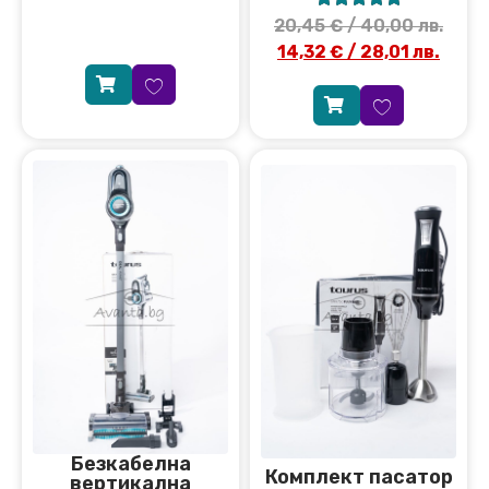
20,45
€
/ 40,00 лв.
14,32
€
/ 28,01 лв.
Безкабелна
Комплект пасатор
вертикална