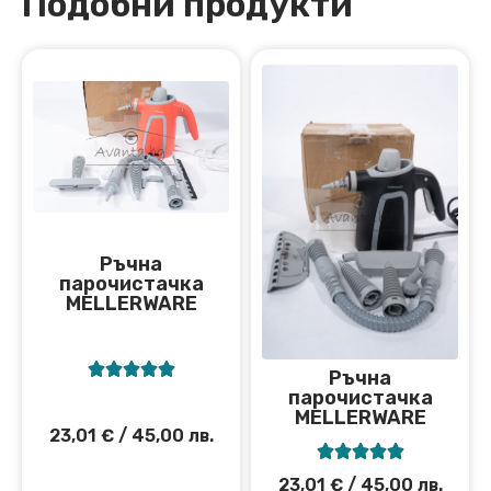
Подобни продукти
Ръчна
парочистачка
MELLERWARE





Ръчна
парочистачка
MELLERWARE
23,01
€
/ 45,00 лв.





23,01
€
/ 45,00 лв.