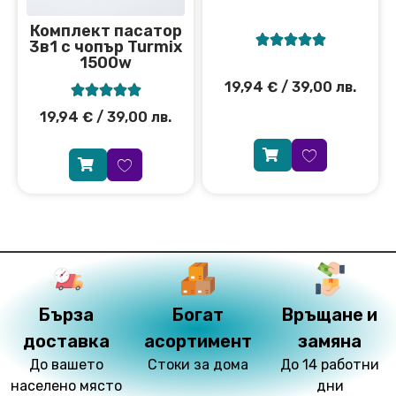
Комплект пасатор





3в1 с чопър Turmix
1500w
19,94
€
/ 39,00 лв.





19,94
€
/ 39,00 лв.
Бърза
Богат
Връщане и
доставка
асортимент
замяна
До вашето
Стоки за дома
До 14 работни
населено място
дни