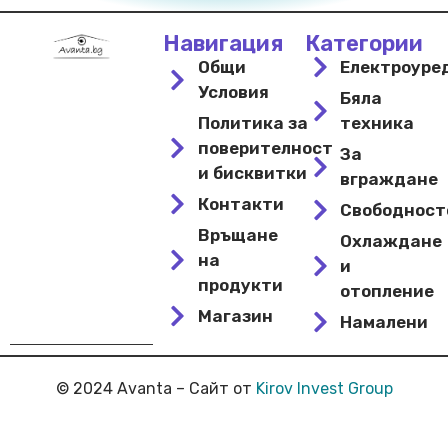
Навигация
Категории
Общи
Електроуре
Условия
Бяла
Политика за
техника
поверителност
За
и бисквитки
вграждане
Контакти
Свободнос
Връщане
Охлаждане
на
и
продукти
отопление
Магазин
Намалени
© 2024 Avanta – Сайт от
Kirov Invest Group