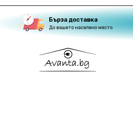
Бърза доставка
До вашето населено място