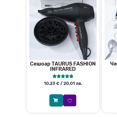
Сешоар TAURUS FASHION
Че
INFRARED





10,23
€
/ 20,01 лв.