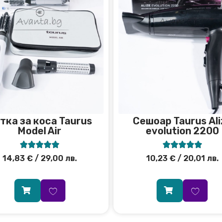
тка за коса Taurus
Сешоар Taurus Аli
Model Air
evolution 2200










14,83
€
/ 29,00 лв.
10,23
€
/ 20,01 лв.