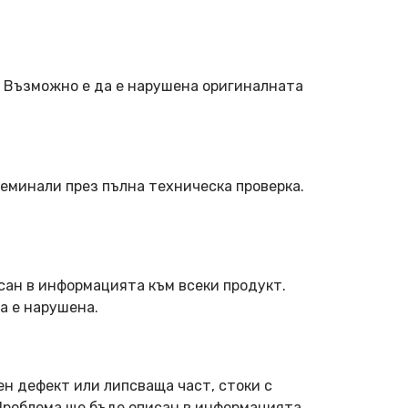
. Възможно е да е нарушена оригиналната
еминали през пълна техническа проверка.
сан в информацията към всеки продукт.
а е нарушена.
ен дефект или липсваща част, стоки с
 Проблема ще бъде описан в информацията