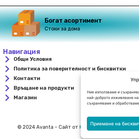
Богат асортимент
Стоки за дома
Навигация
Общи Условия
Политика за поверителност и бисквитки
Контакти
Упр
Връщане на продукти
Ние използваме и съхранява
Магазин
най-доброто изживяване на 
съхраняваме и обработваме
Приемане на бискви
© 2024 Avanta – Сайт от
Kirov Invest Group