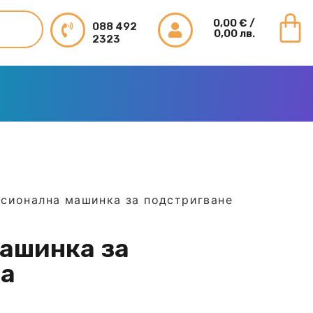
0,00
€
/
088 492
0,00 лв.
2323
сионална машинка за подстригване
ашинка за
da