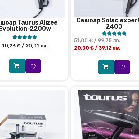
Сешоар Solac expert
шоар Taurus Alizee
2400
Evolution-2200w










51,00
€
/ 99,75 лв.
10,23
€
/ 20,01 лв.
20,00
€
/ 39,12 лв.