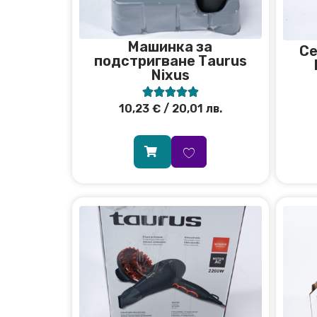
Машинка за
Се
подстригване Тaurus
Nixus





10,23
€
/ 20,01 лв.