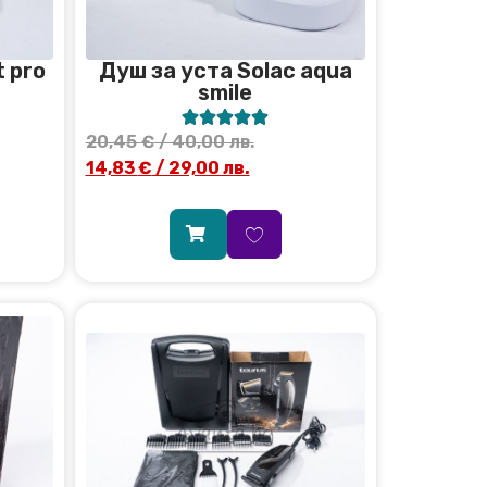
Душ за уста Solac aqua
 pro
smile





20,45
€
/ 40,00 лв.
14,83
€
/ 29,00 лв.