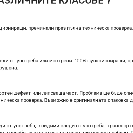
АЗЛИЧНИТЕ КЛАСОВЕ ?
кциониращи, преминали през пълна техническа проверка
еди от употреба или мострени. 100% функциониращи, пр
арушена.
ортен дефект или липсваща част. Проблема ще бъде опи
ническа проверка. Възможно е оригиналната опаковка д
ди от употреба, с видими следи от употреба, транспорт
оки в неработещо състояние с ясен или неясен проблем.