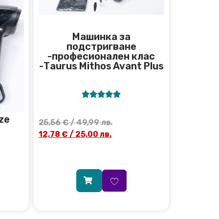
Машинка за
подстригване
-професионален клас
-Тaurus Mithos Avant Plus





ze
25,56
€
/ 49,99 лв.
12,78
€
/ 25,00 лв.