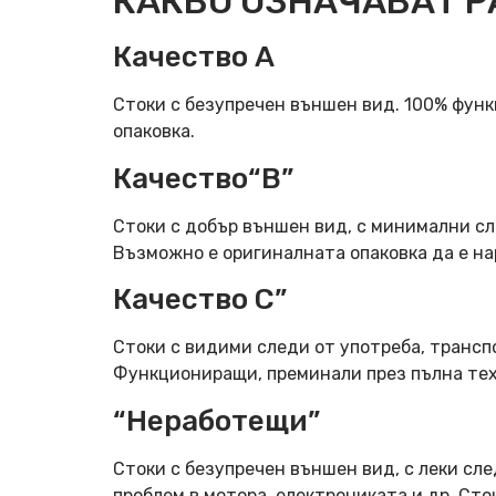
КАКВО ОЗНАЧАВАТ Р
Качество А
Стоки с безупречен външен вид. 100% фун
опаковка.
Качество“B”
Стоки с добър външен вид, с минимални сл
Възможно е оригиналната опаковка да е н
Качество C”
Стоки с видими следи от употреба, трансп
Функциониращи, преминали през пълна тех
“Неработещи”
Стоки с безупречен външен вид, с леки сле
проблем в мотора, електрониката и др. Ст