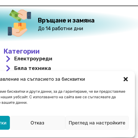
Връщане и замяна
До 14 работни дни
Категории
Електроуреди
Бяла техника
За вграждане
авление на съгласието за бисквитки
Свободностоящи
ме бисквитки и други данни, за да гарантираме, че ви предоставяме
Охлаждане и отопление
нашия уебсайт. С използването на сайта вие се съгласявате да
 вашите данни.
Намалени
тки
Отказ
Преглед на настройките
Open c