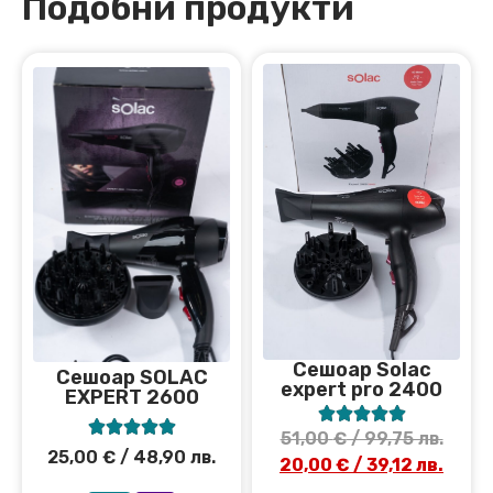
Подобни продукти
Сешоар Solac
Сeшоар SOLAC
expert pro 2400
EXPERT 2600










51,00
€
/ 99,75 лв.
25,00
€
/ 48,90 лв.
20,00
€
/ 39,12 лв.