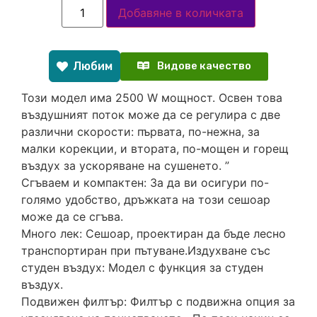
Добавяне в количката
Любим
Видове качество
Този модел има 2500 W мощност. Освен това
въздушният поток може да се регулира с две
различни скорости: първата, по-нежна, за
малки корекции, и втората, по-мощен и горещ
въздух за ускоряване на сушенето. ”
Сгъваем и компактен: За да ви осигури по-
голямо удобство, дръжката на този сешоар
може да се сгъва.
Много лек: Сешоар, проектиран да бъде лесно
транспортиран при пътуване.Издухване със
студен въздух: Модел с функция за студен
въздух.
Подвижен филтър: Филтър с подвижна опция за