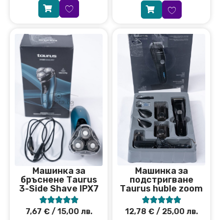
Машинка за
Машинка за
подстригване
бръснене Тaurus
Тaurus huble zoom
3-Side Shave IPX7










12,78
€
/ 25,00 лв.
7,67
€
/ 15,00 лв.