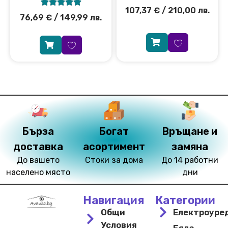





107,37
€
/ 210,00 лв.
76,69
€
/ 149,99 лв.
Бърза
Богат
Връщане и
доставка
асортимент
замяна
До вашето
Стоки за дома
До 14 работни
населено място
дни
Навигация
Категории
Общи
Електроуре
Условия
Бяла