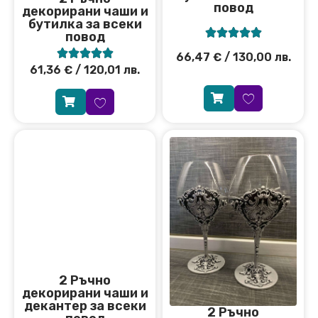
повод
декорирани чаши и
бутилка за всеки





повод





66,47
€
/ 130,00 лв.
61,36
€
/ 120,01 лв.
2 Ръчно
декорирани чаши и
декантер за всеки
2 Ръчно