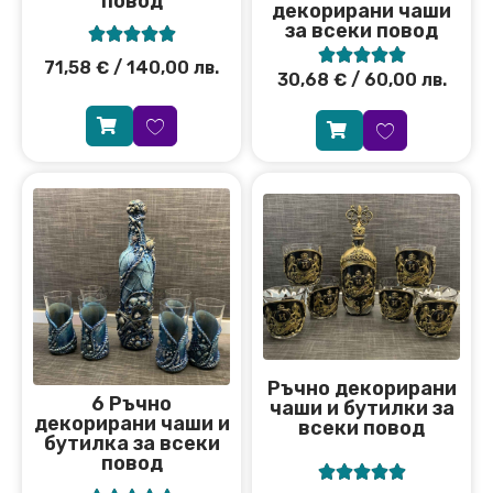
повод
декорирани чаши
за всеки повод










71,58
€
/ 140,00 лв.
30,68
€
/ 60,00 лв.
Ръчно декорирани
6 Ръчно
чаши и бутилки за
декорирани чаши и
всеки повод
бутилка за всеки
повод




