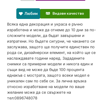
Любим
Видове качество
Всяка една декорация и украса е ръчно
изработена и може да отнеме до 10 дни за по-
сложните модели, да бъдат завършени и
изпратени. Но бъдете сигурни, че чакането си
заслужава, защото ще получите единствен по
рода си, дизайнерски елемент, на който ще се
наслаждавате години наред. Зададените
снимки са примерни модели и никога един и
същи вид не може да бъде 100 процента
еднакъв с мострата, защото всеки модел е
уникален сам по себе си. За лична връзка
относно изработване на модели по ваше
желание може да се свържете на
тел:0896748078