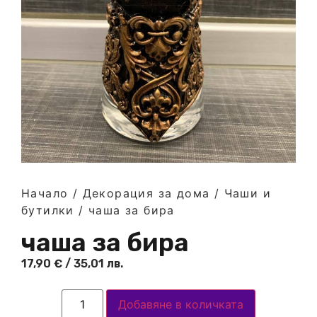
Начало
/
Декорация за дома
/
Чаши и
бутилки
/ чаша за бира
чаша за бира
17,90
€
/ 35,01 лв.
Добавяне в количката