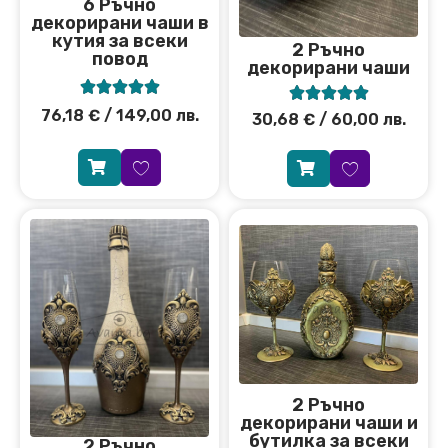
6 Ръчно
декорирани чаши в
кутия за всеки
2 Ръчно
повод
декорирани чаши










76,18
€
/ 149,00 лв.
30,68
€
/ 60,00 лв.
2 Ръчно
декорирани чаши и
бутилка за всеки
2 Ръчно