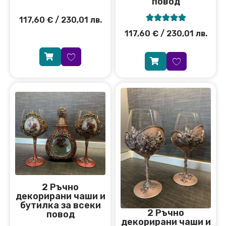
повод





117,60
€
/ 230,01 лв.
117,60
€
/ 230,01 лв.
2 Ръчно
декорирани чаши и
бутилка за всеки
2 Ръчно
повод
декорирани чаши и