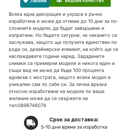
Любим
Видове качество
Всяка една декорация и украса е ръчно
изработена и може да отнеме до 10 дни за по-
сложните модели, да бъдат завършени и
изпратени. Но бъдете сигурни, че чакането си
заслужава, защото ще получите единствен по
рода си, дизайнерски елемент, на който ще се
наслаждавате години наред. Зададените
снимки са примерни модели и никога един и
същи вид не може да бъде 100 процента
еднакъв с мострата, защото всеки модел е
уникален сам по себе си. За лична връзка
относно изработване на модели по ваше
желание може да се свържете на
тел:0896748078
Срок за доставка:
5-10 дни време за изработка