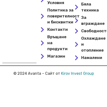
Условия
Бяла
Политика за
техника
поверителност
За
и бисквитки
вграждане
Контакти
Свободнос
Връщане
Охлаждане
на
и
продукти
отопление
Магазин
Намалени
© 2024 Avanta – Сайт от
Kirov Invest Group