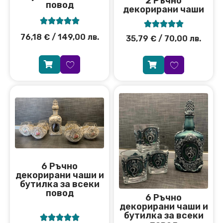
2 Ръчно
повод
декорирани чаши










76,18
€
/ 149,00 лв.
35,79
€
/ 70,00 лв.
6 Ръчно
декорирани чаши и
бутилка за всеки
повод
6 Ръчно
декорирани чаши и
бутилка за всеки




