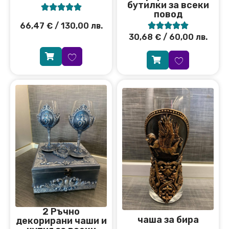
бутилки за всеки





повод





66,47
€
/ 130,00 лв.
30,68
€
/ 60,00 лв.
2 Ръчно
чаша за бира
декорирани чаши и