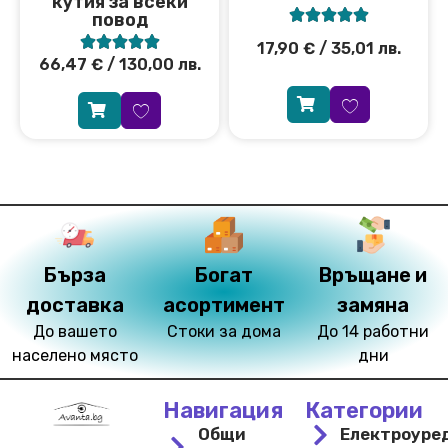
кутия за всеки





повод





17,90
€
/ 35,01 лв.
66,47
€
/ 130,00 лв.
Бърза
Богат
Връщане и
доставка
асортимент
замяна
До вашето
Стоки за дома
До 14 работни
населено място
дни
Навигация
Категории
Общи
Електроуре