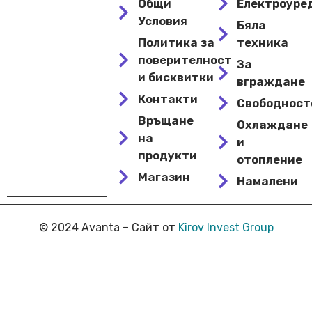
Общи
Електроуре
Условия
Бяла
Политика за
техника
поверителност
За
и бисквитки
вграждане
Контакти
Свободнос
Връщане
Охлаждане
на
и
продукти
отопление
Магазин
Намалени
© 2024 Avanta – Сайт от
Kirov Invest Group