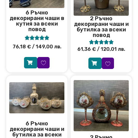
6 Ръчно
декорирани чаши в
2 Ръчно
кутия за всеки
декорирани чаши и
повод
бутилка за всеки
повод










76,18
€
/ 149,00 лв.
61,36
€
/ 120,01 лв.
6 Ръчно
декорирани чаши и
бутилка за всеки
2 Ръчно