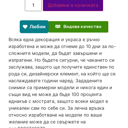
Добавяне в количката
Любим
Видове качество
Всяка една декорация и украса е ръчно
изработена и може да отнеме до 10 дни за по-
сложните модели, да бъдат завършени и
изпратени. Но бъдете сигурни, че чакането си
заслужава, защото ще получите единствен по
рода си, дизайнерски елемент, на който ще се
наслаждавате години наред. Зададените
снимки са примерни модели и никога един и
същи вид не може да бъде 100 процента
еднакъв с мострата, защото всеки модел е
уникален сам по себе си. За лична връзка
относно изработване на модели по ваше
желание може да се свържете на