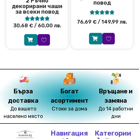
2 Ръчно
повод
декорирани чаши
за всеки повод










76,69
€
/ 149,99 лв.
30,68
€
/ 60,00 лв.
Бърза
Богат
Връщане и
доставка
асортимент
замяна
До вашето
Стоки за дома
До 14 работни
населено място
дни
Навигация
Категории