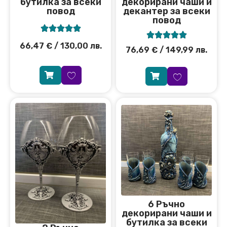
бутилка за всеки
декорирани чаши и
повод
декантер за всеки
повод










66,47
€
/ 130,00 лв.
76,69
€
/ 149,99 лв.
6 Ръчно
декорирани чаши и
бутилка за всеки