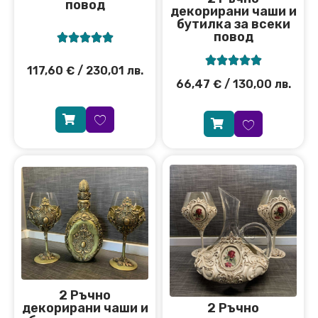
повод
декорирани чаши и
бутилка за всеки
повод










117,60
€
/ 230,01 лв.
66,47
€
/ 130,00 лв.
2 Ръчно
декорирани чаши и
2 Ръчно