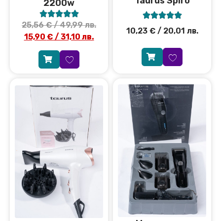
Taurus Spiro
2200w










25,56
€
/ 49,99 лв.
10,23
€
/ 20,01 лв.
15,90
€
/ 31,10 лв.