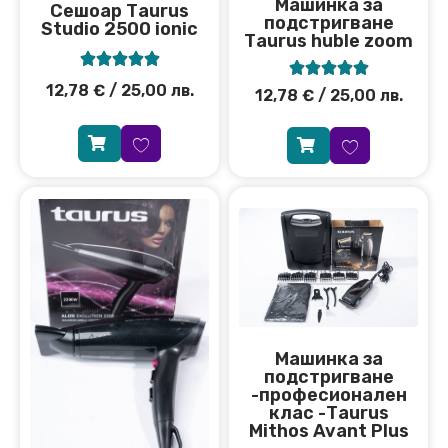
Машинка за
Сешоар Тaurus
подстригване
Studio 2500 ionic
Тaurus huble zoom










12,78
€
/ 25,00 лв.
12,78
€
/ 25,00 лв.
Машинка за
подстригване
-професионален
клас -Тaurus
Mithos Avant Plus