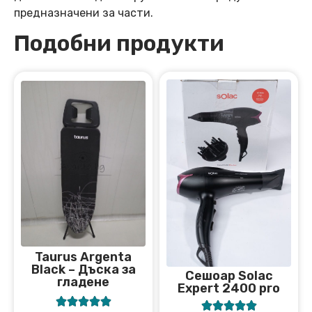
предназначени за части.
Подобни продукти
Taurus Argenta
Black – Дъска за
Сешоар Solac
гладене
Expert 2400 pro









