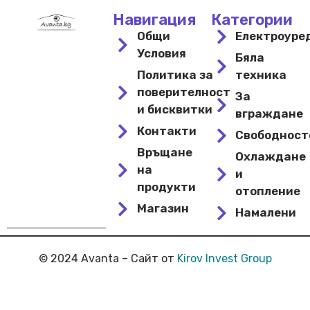
Навигация
Категории
Общи
Електроуре
Условия
Бяла
Политика за
техника
поверителност
За
и бисквитки
вграждане
Контакти
Свободнос
Връщане
Охлаждане
на
и
продукти
отопление
Магазин
Намалени
© 2024 Avanta – Сайт от
Kirov Invest Group