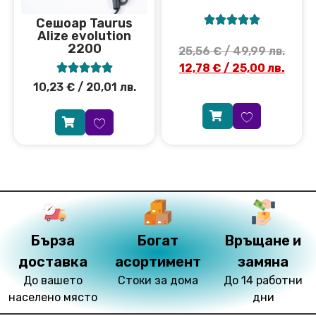





Сешоар Taurus
Аlize evolution
2200
25,56
€
/ 49,99 лв.
12,78
€
/ 25,00 лв.





10,23
€
/ 20,01 лв.
Бърза
Богат
Връщане и
доставка
асортимент
замяна
До вашето
Стоки за дома
До 14 работни
населено място
дни