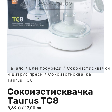
Начало
/
Електроуреди
/
Сокоизстисквачки
и цитрус преси
/ Сокоизстисквачка
Тaurus TC8
Сокоизстисквачка
Тaurus TC8
8,69
€
/ 17,00 лв.