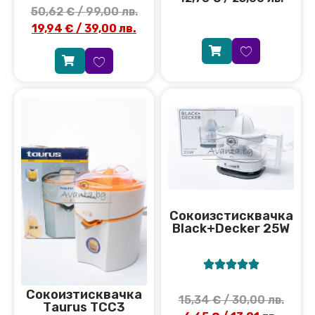
50,62
€
/ 99,00 лв.
19,94
€
/ 39,00 лв.
Сокоизстисквачка
Black+Decker 25W





Сокоизтисквачка
15,34
€
/ 30,00 лв.
Тaurus TCC3