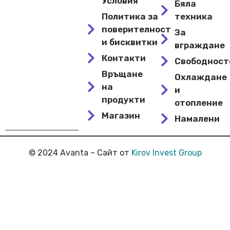
Условия
Бяла
Политика за
техника
поверителност
За
и бисквитки
вграждане
Контакти
Свободнос
Връщане
Охлаждане
на
и
продукти
отопление
Магазин
Намалени
© 2024 Avanta – Сайт от
Kirov Invest Group