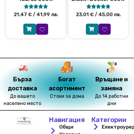










21,47
€
/ 41,99 лв.
23,01
€
/ 45,00 лв.
Бърза
Богат
Връщане и
доставка
асортимент
замяна
До вашето
Стоки за дома
До 14 работни
населено място
дни
Навигация
Категории
Общи
Електроуре