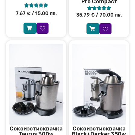
Pro Compact










7,67
€
/ 15,00 лв.
35,79
€
/ 70,00 лв.
Сокоизстисквачка
Сокоизстисквачка
Taurus 300w
Black+Decker 350w