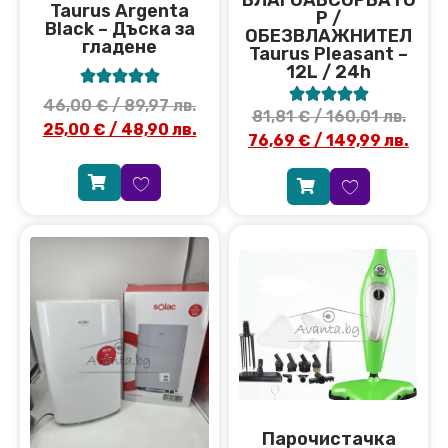
ВЛАГОАБСОРБАТО
Taurus Argenta
Р /
Black – Дъска за
ОБЕЗВЛАЖНИТЕЛ
гладене
Taurus Pleasant –
12L / 24h










46,00
€
/ 89,97 лв.
81,81
€
/ 160,01 лв.
25,00
€
/ 48,90 лв.
76,69
€
/ 149,99 лв.
Парочистачка