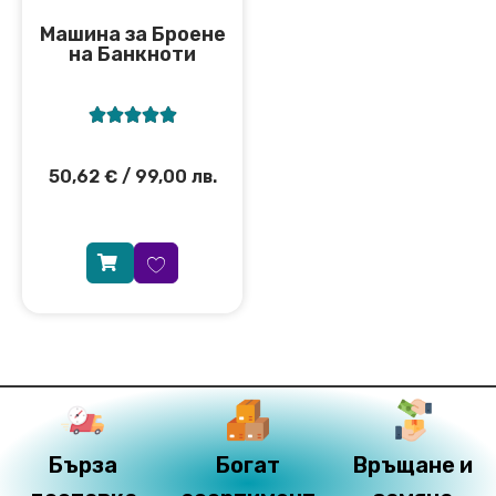
Машина за Броене
на Банкноти





50,62
€
/ 99,00 лв.
Бърза
Богат
Връщане и