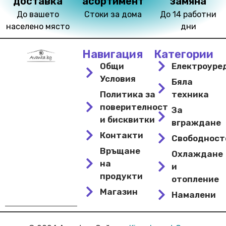
доставка
асортимент
замяна
До вашето
Стоки за дома
До 14 работни
населено място
дни
Навигация
Категории
Общи
Електроуре
Условия
Бяла
Политика за
техника
поверителност
За
и бисквитки
вграждане
Контакти
Свободнос
Връщане
Охлаждане
на
и
продукти
отопление
Магазин
Намалени