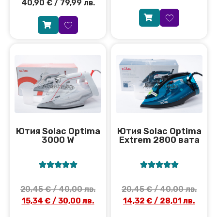
40,90
€
/ 79,99 лв.
Ютия Solac Optima
Ютия Solac Optima
3000 W
Extrem 2800 вата










20,45
€
/ 40,00 лв.
20,45
€
/ 40,00 лв.
15,34
€
/ 30,00 лв.
14,32
€
/ 28,01 лв.