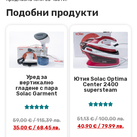
Подобни продукти
Уред за
Ютия Solac Optima
вертикално
Center 2400
гладене с пара
supersteam
Solac Garment










51,13
€
/ 100,00 лв.
59,00
€
/ 115,39 лв.
40,90
€
/ 79,99 лв.
35,00
€
/ 68,45 лв.