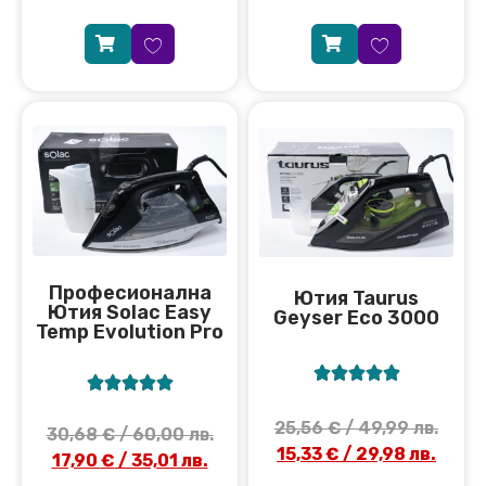
Професионална
Ютия Taurus
Ютия Solac Easy
Geyser Eco 3000
Temp Evolution Pro










25,56
€
/ 49,99 лв.
30,68
€
/ 60,00 лв.
15,33
€
/ 29,98 лв.
17,90
€
/ 35,01 лв.