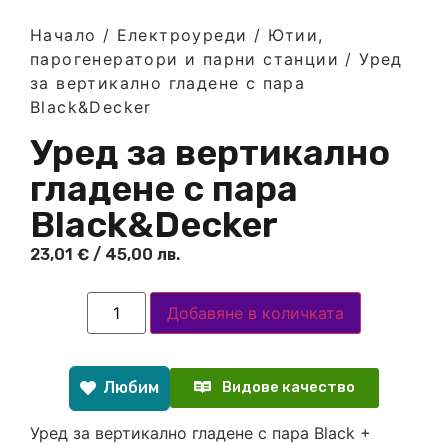
Начало
/
Електроуреди
/
Ютии,
парогенератори и парни станции
/ Уред
за вертикално гладене с пара
Black&Decker
Уред за вертикално
гладене с пара
Black&Decker
23,01
€
/ 45,00 лв.
Добавяне в количката
Любим
Видове качество
Уред за вертикално гладене с пара Black +