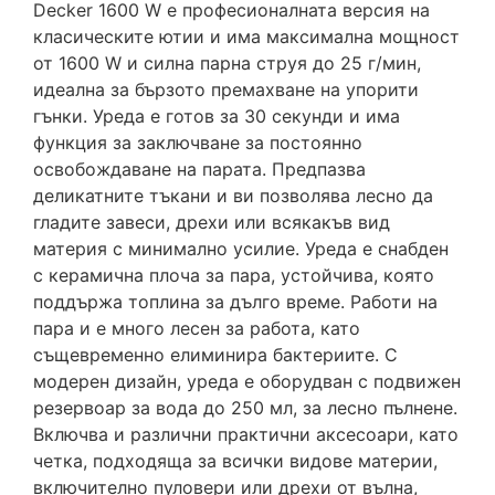
Decker 1600 W е професионалната версия на
класическите ютии и има максимална мощност
от 1600 W и силна парна струя до 25 г/мин,
идеална за бързото премахване на упорити
гънки. Уреда е готов за 30 секунди и има
функция за заключване за постоянно
освобождаване на парата. Предпазва
деликатните тъкани и ви позволява лесно да
гладите завеси, дрехи или всякакъв вид
материя с минимално усилие. Уреда е снабден
с керамична плоча за пара, устойчива, която
поддържа топлина за дълго време. Работи на
пара и е много лесен за работа, като
същевременно елиминира бактериите. С
модерен дизайн, уреда е оборудван с подвижен
резервоар за вода до 250 мл, за лесно пълнене.
Включва и различни практични аксесоари, като
четка, подходяща за всички видове материи,
включително пуловери или дрехи от вълна,