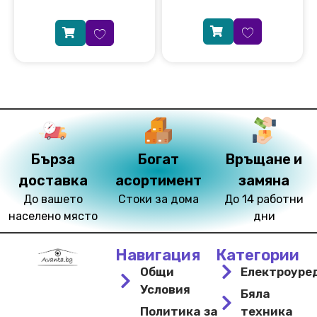
Бърза
Богат
Връщане и
доставка
асортимент
замяна
До вашето
Стоки за дома
До 14 работни
населено място
дни
Навигация
Категории
Общи
Електроуре
Условия
Бяла
Политика за
техника