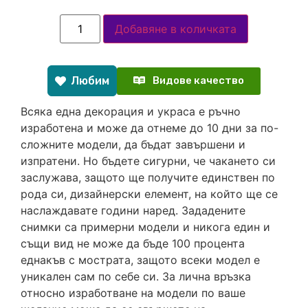
Добавяне в количката
Любим
Видове качество
Всяка една декорация и украса е ръчно
изработена и може да отнеме до 10 дни за по-
сложните модели, да бъдат завършени и
изпратени. Но бъдете сигурни, че чакането си
заслужава, защото ще получите единствен по
рода си, дизайнерски елемент, на който ще се
наслаждавате години наред. Зададените
снимки са примерни модели и никога един и
същи вид не може да бъде 100 процента
еднакъв с мострата, защото всеки модел е
уникален сам по себе си. За лична връзка
относно изработване на модели по ваше