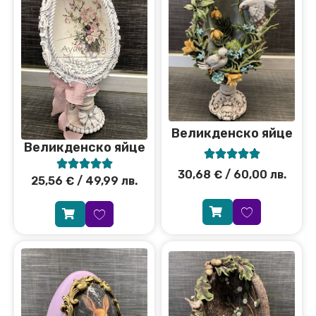
Великденско яйце
Великденско яйце










30,68
€
/ 60,00 лв.
25,56
€
/ 49,99 лв.