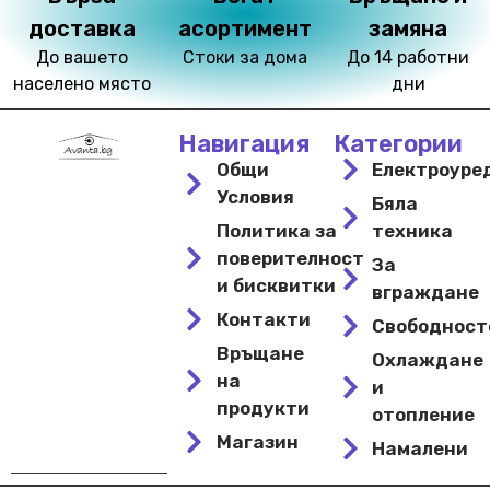
доставка
асортимент
замяна
До вашето
Стоки за дома
До 14 работни
населено място
дни
Навигация
Категории
Общи
Електроуре
Условия
Бяла
Политика за
техника
поверителност
За
и бисквитки
вграждане
Контакти
Свободнос
Връщане
Охлаждане
на
и
продукти
отопление
Магазин
Намалени