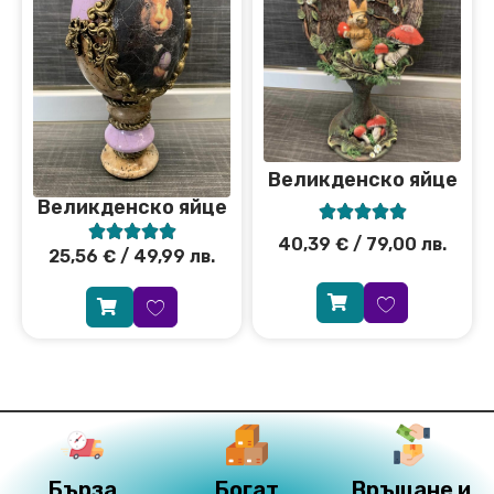
Великденско яйце
Великденско яйце










40,39
€
/ 79,00 лв.
25,56
€
/ 49,99 лв.
Бърза
Богат
Връщане и