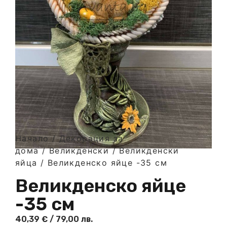
Начало
/
Декорация за
дома
/
Великденски
/
Великденски
яйца
/ Великденско яйце -35 см
Великденско яйце
-35 см
40,39
€
/ 79,00 лв.