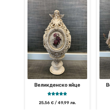
Великденско яйце
В





25,56
€
/ 49,99 лв.