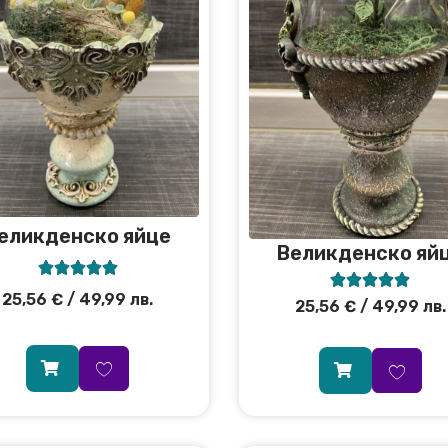
еликденско яйце
Великденско яй










25,56
€
/ 49,99 лв.
25,56
€
/ 49,99 лв.