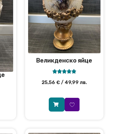
Великденско яйце





це
25,56
€
/ 49,99 лв.