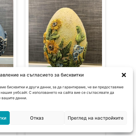
авление на съгласието за бисквитки
ме бисквитки и други данни, за да гарантираме, че ви предоставяме
нашия уебсайт. С използването на сайта вие се съгласявате да
 вашите данни.
це
Великденско яйце
тки
Отказ
Преглед на настройките





25,56
€
/ 49,99 лв.
Open c