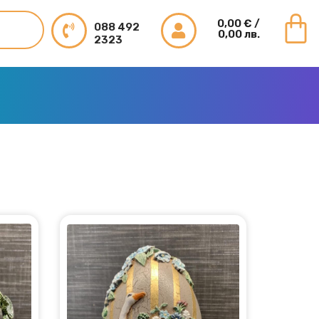
0,00
€
/
088 492
0,00 лв.
2323