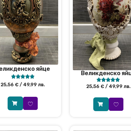
еликденско яйце
Великденско яй










25,56
€
/ 49,99 лв.
25,56
€
/ 49,99 лв.