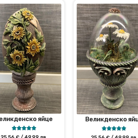
еликденско яйце
Великденско яй










25,56
€
/ 49,99 лв.
25,56
€
/ 49,99 лв.