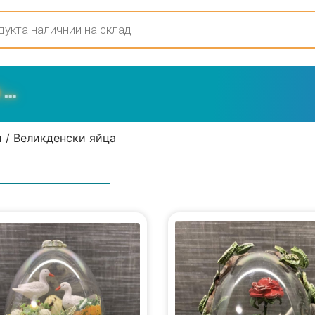
и
/ Великденски яйца