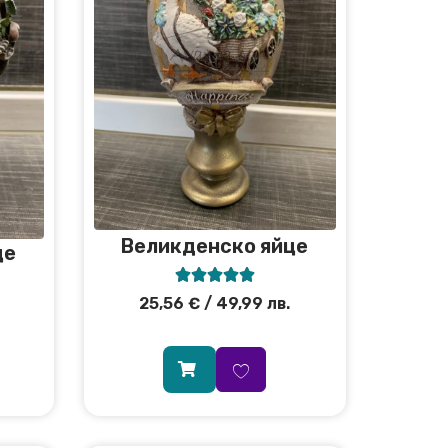
Великденско яйце
це





25,56
€
/ 49,99 лв.