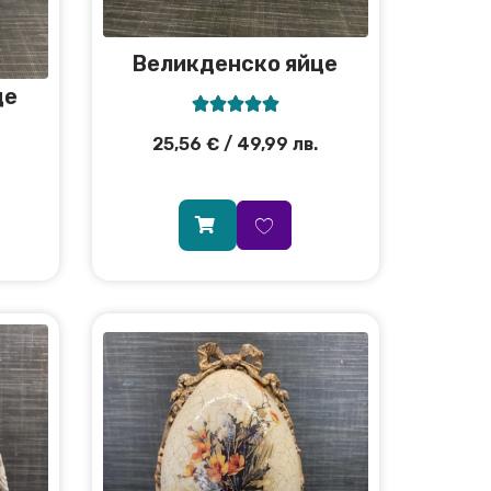
Великденско яйце
це





25,56
€
/ 49,99 лв.