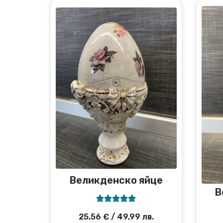
Великденско яйце
В





25,56
€
/ 49,99 лв.