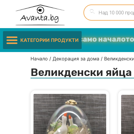
иските цени са само началото …
КАТЕГОРИИ ПРОДУКТИ
Начало
/
Декорация за дома
/
Великденск
Великденски яйца