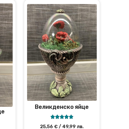
Великденско яйце
це





25,56
€
/ 49,99 лв.