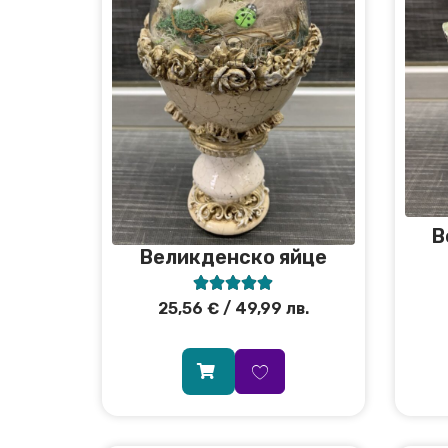
В
Великденско яйце





25,56
€
/ 49,99 лв.