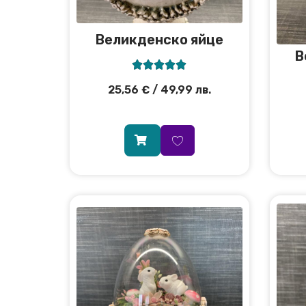
Великденско яйце
В





25,56
€
/ 49,99 лв.