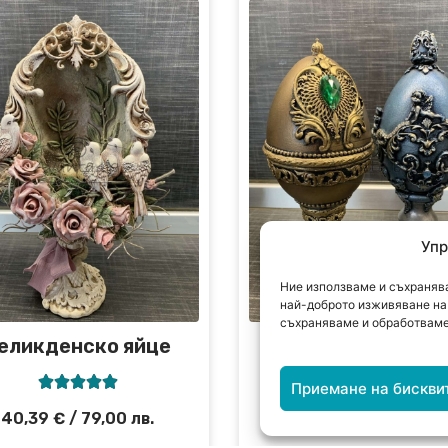
Упр
Ние използваме и съхранява
най-доброто изживяване на 
съхраняваме и обработваме
еликденско яйце
Великденско яй










Приемане на бискви
40,39
€
/ 79,00 лв.
23,01
€
/ 45,00 лв.