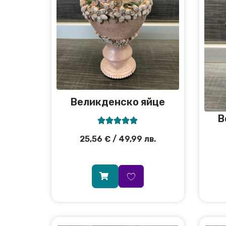
Великденско яйце
В





25,56
€
/ 49,99 лв.