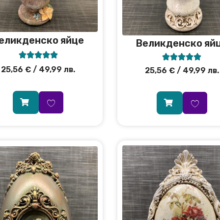
еликденско яйце
Великденско яй










25,56
€
/ 49,99 лв.
25,56
€
/ 49,99 лв.