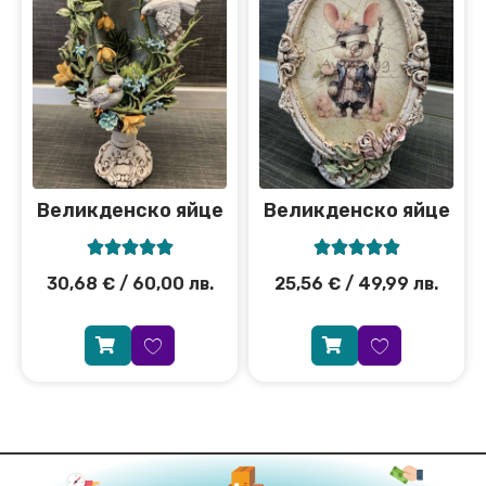
Великденско яйце
Великденско яйце










30,68
€
/ 60,00 лв.
25,56
€
/ 49,99 лв.