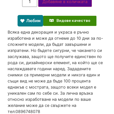
Добавяне в количката
Любим
Видове качество
Всяка една декорация и украса е ръчно
изработена и може да отнеме до 10 дни за по-
сложните модели, да бъдат завършени и
изпратени. Но бъдете сигурни, че чакането си
заслужава, защото ще получите единствен по
рода си, дизайнерски елемент, на който ще се
наслаждавате години наред. Зададените
снимки са примерни модели и никога един и
същи вид не може да бъде 100 процента
еднакъв с мострата, защото всеки модел е
уникален сам по себе си. За лична връзка
относно изработване на модели по ваше
желание може да се свържете на
тел:0896748078