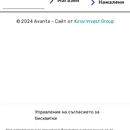
Магазин
Намалени
© 2024 Avanta – Сайт от
Kirov Invest Group
Управление на съгласието за
бисквитки
Ние използваме и съхраняваме бисквитки и други данни, за да