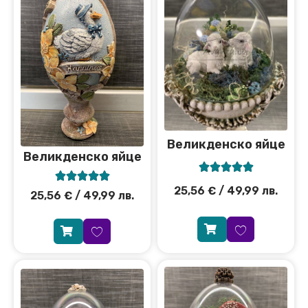
Великденско яйце
Великденско яйце










25,56
€
/ 49,99 лв.
25,56
€
/ 49,99 лв.