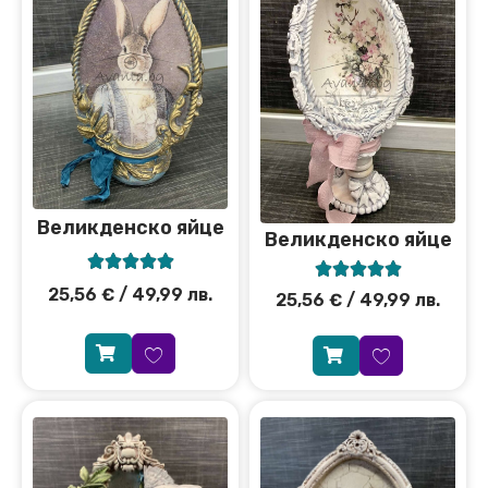
Великденско яйце
Великденско яйце










25,56
€
/ 49,99 лв.
25,56
€
/ 49,99 лв.