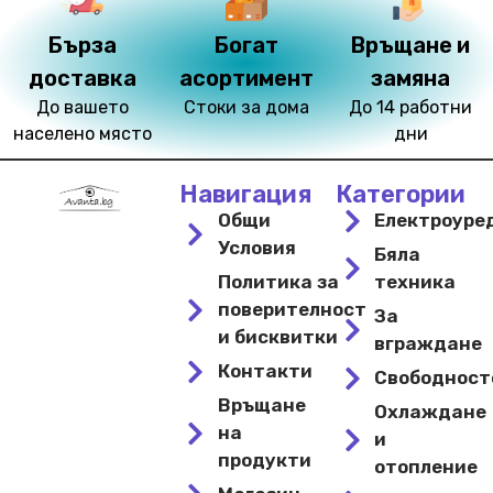
Бърза
Богат
Връщане и
доставка
асортимент
замяна
До вашето
Стоки за дома
До 14 работни
населено място
дни
Навигация
Категории
Общи
Електроуре
Условия
Бяла
Политика за
техника
поверителност
За
и бисквитки
вграждане
Контакти
Свободнос
Връщане
Охлаждане
на
и
продукти
отопление