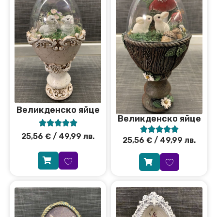
Великденско яйце
Великденско яйце










25,56
€
/ 49,99 лв.
25,56
€
/ 49,99 лв.