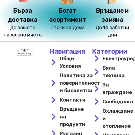
Бърза
Богат
Връщане и
доставка
асортимент
замяна
До вашето
Стоки за дома
До 14 работни
населено място
дни
Навигация
Категории
Общи
Електроуре
Условия
Бяла
Политика за
техника
поверителност
За
и бисквитки
вграждане
Контакти
Свободнос
Връщане
Охлаждане
на
и
продукти
отопление
Магазин