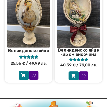
Великденско яйце
Великденско яйце
-35 см височина










25,56
€
/ 49,99 лв.
40,39
€
/ 79,00 лв.