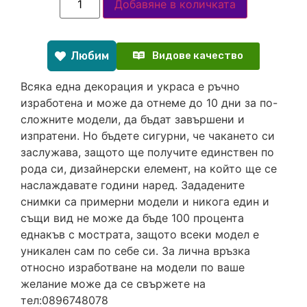
Добавяне в количката
Любим
Видове качество
Всяка една декорация и украса е ръчно
изработена и може да отнеме до 10 дни за по-
сложните модели, да бъдат завършени и
изпратени. Но бъдете сигурни, че чакането си
заслужава, защото ще получите единствен по
рода си, дизайнерски елемент, на който ще се
наслаждавате години наред. Зададените
снимки са примерни модели и никога един и
същи вид не може да бъде 100 процента
еднакъв с мострата, защото всеки модел е
уникален сам по себе си. За лична връзка
относно изработване на модели по ваше
желание може да се свържете на
тел:0896748078