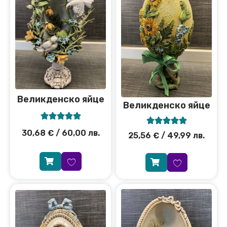
Великденско яйце
Великденско яйце










30,68
€
/ 60,00 лв.
25,56
€
/ 49,99 лв.