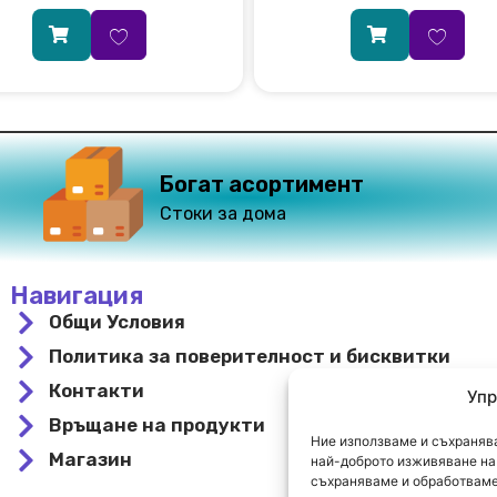
Богат асортимент
Стоки за дома
Навигация
Общи Условия
Политика за поверителност и бисквитки
Контакти
Упр
Връщане на продукти
Ние използваме и съхранява
Магазин
най-доброто изживяване на 
съхраняваме и обработваме