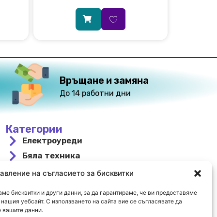
Връщане и замяна
До 14 работни дни
Категории
Електроуреди
Бяла техника
За вграждане
авление на съгласието за бисквитки
Свободностоящи
ме бисквитки и други данни, за да гарантираме, че ви предоставяме
Охлаждане и отопление
нашия уебсайт. С използването на сайта вие се съгласявате да
 вашите данни.
Намалени