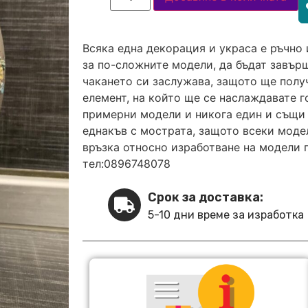
Всяка една декорация и украса е ръчно 
за по-сложните модели, да бъдат завърш
чакането си заслужава, защото ще полу
елемент, на който ще се наслаждавате 
примерни модели и никога един и същи 
еднакъв с мострата, защото всеки модел
връзка относно изработване на модели 
тел:0896748078
Срок за доставка:
5-10 дни време за изработка