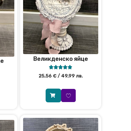
Великденско яйце
це





25,56
€
/ 49,99 лв.