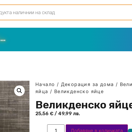
Начало
/
Декорация за дома
/
Вел
яйца
/ Великденско яйце
Великденско яйц
25,56
€
/ 49,99 лв.
Добавяне в количката