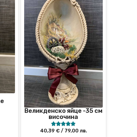
це
Великденско яйце -35 см
височина





40,39
€
/ 79,00 лв.