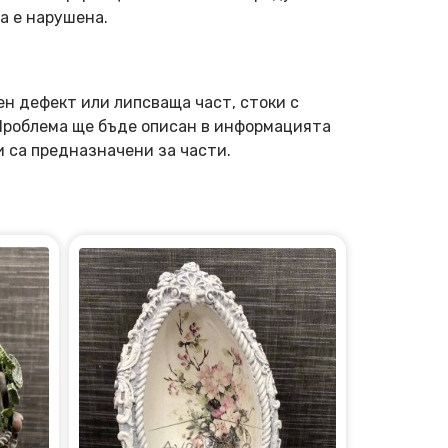
а е нарушена.
ен дефект или липсваща част, стоки с
 Проблема ще бъде описан в информацията
и са предназначени за части.