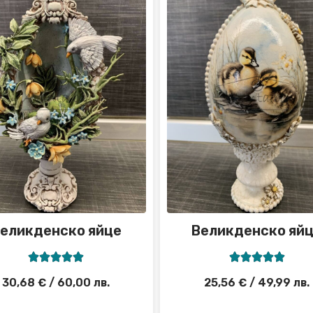
еликденско яйце
Великденско яй










30,68
€
/ 60,00 лв.
25,56
€
/ 49,99 лв.