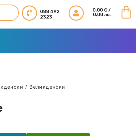
0,00
€
/
088 492
0,00 лв.
2323
икденски
/
Великденски
е