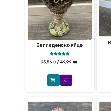
В
Великденско яйце





25,56
€
/ 49,99 лв.