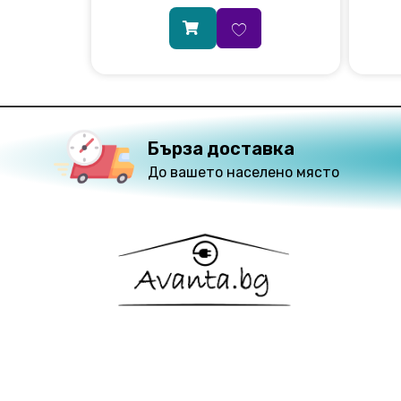
Бърза доставка
До вашето населено място