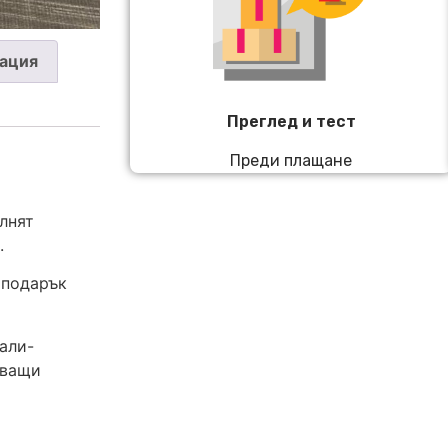
ация
Преглед и тест
Преди плащане
лнят
.
 подарък
али-
яващи