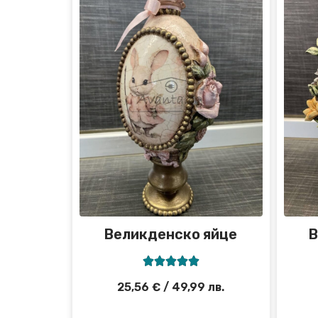
Великденско яйце
В





25,56
€
/ 49,99 лв.