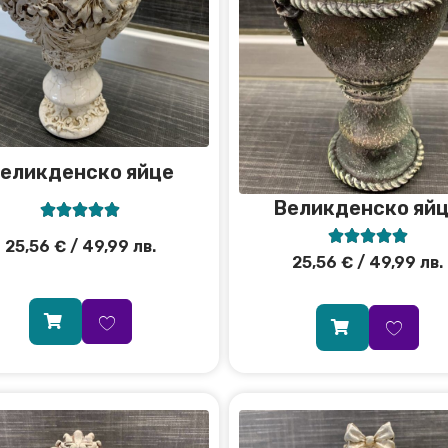
еликденско яйце
Великденско яй










25,56
€
/ 49,99 лв.
25,56
€
/ 49,99 лв.