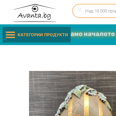
иските цени са само началото …
КАТЕГОРИИ ПРОДУКТИ