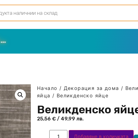
Начало
/
Декорация за дома
/
Вел
яйца
/ Великденско яйце
Великденско яйц
25,56
€
/ 49,99 лв.
Добавяне в количката