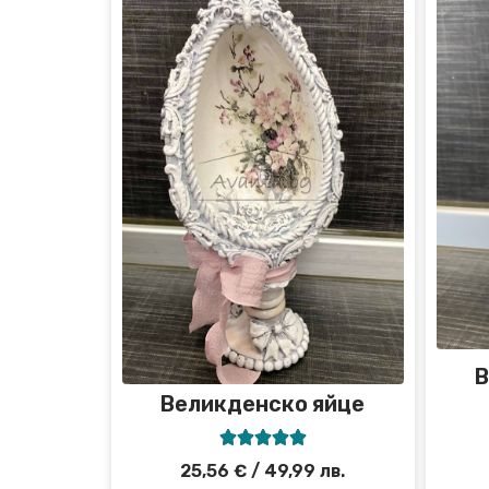
В
Великденско яйце





25,56
€
/ 49,99 лв.