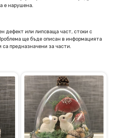
а е нарушена.
ен дефект или липсваща част, стоки с
 Проблема ще бъде описан в информацията
и са предназначени за части.