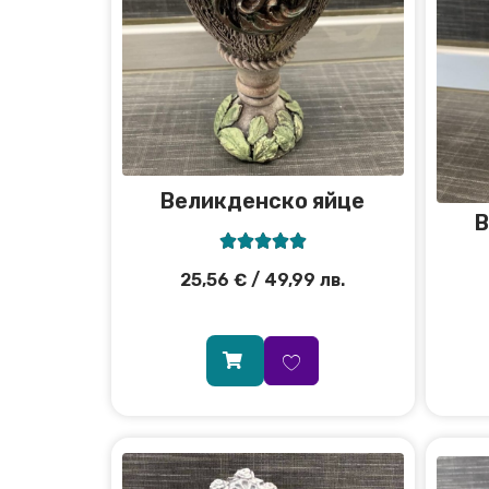
Великденско яйце
В





25,56
€
/ 49,99 лв.