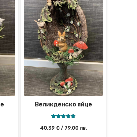
це
Великденско яйце





40,39
€
/ 79,00 лв.