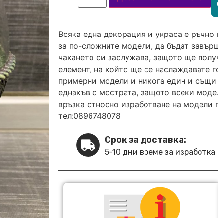
Всяка една декорация и украса е ръчно 
за по-сложните модели, да бъдат завърш
чакането си заслужава, защото ще полу
елемент, на който ще се наслаждавате 
примерни модели и никога един и същи 
еднакъв с мострата, защото всеки модел
връзка относно изработване на модели 
тел:0896748078
Срок за доставка:
5-10 дни време за изработка