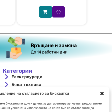
Връщане и замяна
До 14 работни дни
Категории
Електроуреди
Бяла техника
За вграждане
авление на съгласието за бисквитки
Свободностоящи
ме бисквитки и други данни, за да гарантираме, че ви предоставяме
Охлаждане и отопление
нашия уебсайт. С използването на сайта вие се съгласявате да