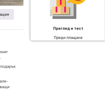
ация
Преглед и тест
Преди плащане
лнят
.
 подарък
али-
яващи