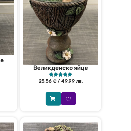
це
Великденско яйце





25,56
€
/ 49,99 лв.