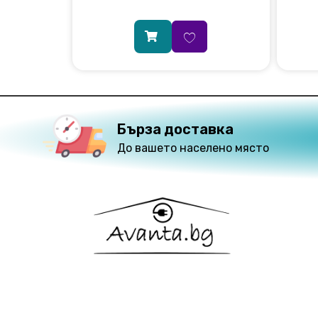
Бърза доставка
До вашето населено място