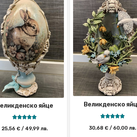
Великденско яй
еликденско яйце










30,68
€
/ 60,00 лв.
25,56
€
/ 49,99 лв.