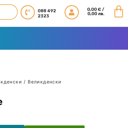
0,00
€
/
088 492
0,00 лв.
2323
икденски
/
Великденски
е