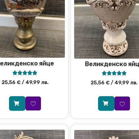
еликденско яйце
Великденско яй










25,56
€
/ 49,99 лв.
25,56
€
/ 49,99 лв.