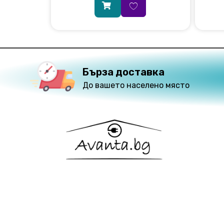
Бърза доставка
До вашето населено място