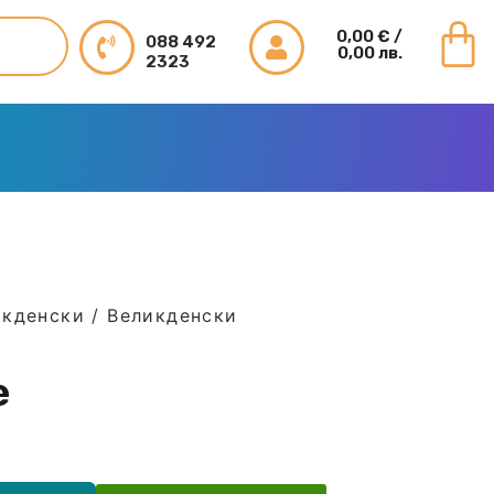
0,00
€
/
088 492
0,00 лв.
2323
икденски
/
Великденски
е