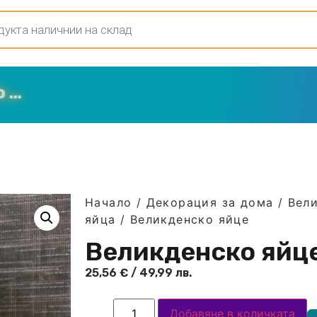
Начало
/
Декорация за дома
/
Вел
яйца
/ Великденско яйце
Великденско яйц
25,56
€
/ 49,99 лв.
Добавяне в количката