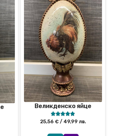
Великденско яйце
це





25,56
€
/ 49,99 лв.