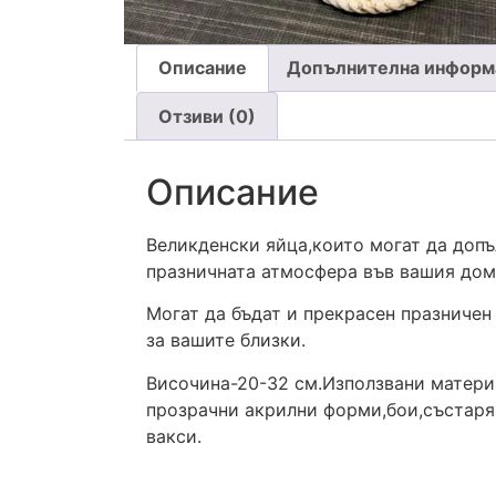
Описание
Допълнителна информ
Отзиви (0)
Описание
Великденски яйца,които могат да допъ
празничната атмосфера във вашия дом
Могат да бъдат и прекрасен празничен
за вашите близки.
Височина-20-32 см.Използвани матери
прозрачни акрилни форми,бои,състар
вакси.