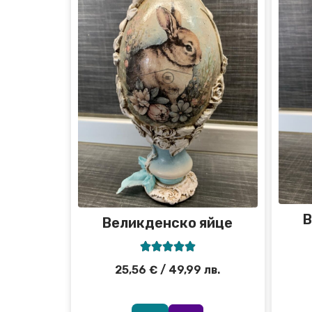
В
Великденско яйце





25,56
€
/ 49,99 лв.