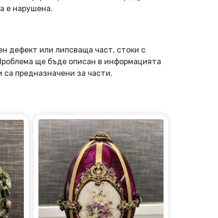
а е нарушена.
ен дефект или липсваща част, стоки с
 Проблема ще бъде описан в информацията
и са предназначени за части.