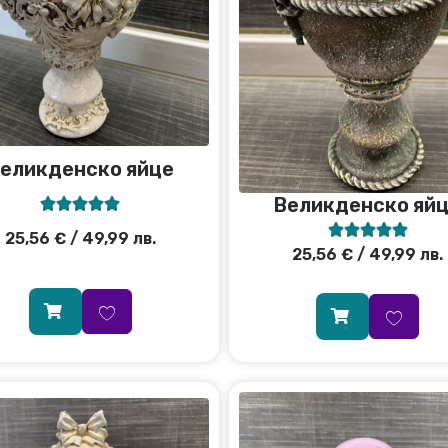
еликденско яйце
Великденско яй










25,56
€
/ 49,99 лв.
25,56
€
/ 49,99 лв.