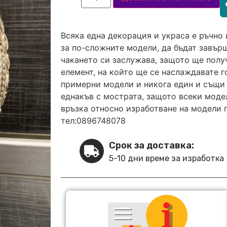
Всяка една декорация и украса е ръчно 
за по-сложните модели, да бъдат завърш
чакането си заслужава, защото ще полу
елемент, на който ще се наслаждавате 
примерни модели и никога един и същи 
еднакъв с мострата, защото всеки модел
връзка относно изработване на модели 
тел:0896748078
Срок за доставка:
5-10 дни време за изработка