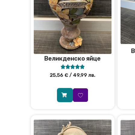
В
Великденско яйце





25,56
€
/ 49,99 лв.