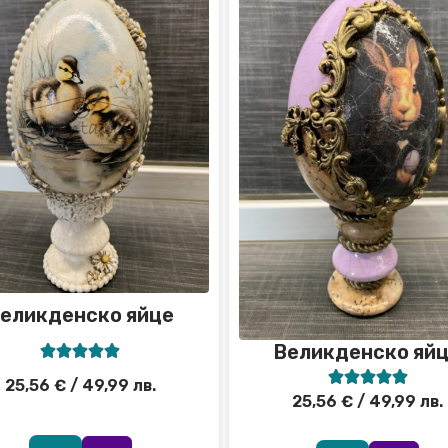
еликденско яйце
Великденско яй










25,56
€
/ 49,99 лв.
25,56
€
/ 49,99 лв.