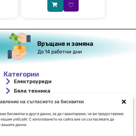
Връщане и замяна
До 14 работни дни
Категории
Електроуреди
Бяла техника
За вграждане
авление на съгласието за бисквитки
Свободностоящи
ме бисквитки и други данни, за да гарантираме, че ви предоставяме
Охлаждане и отопление
нашия уебсайт. С използването на сайта вие се съгласявате да
 вашите данни.
Намалени