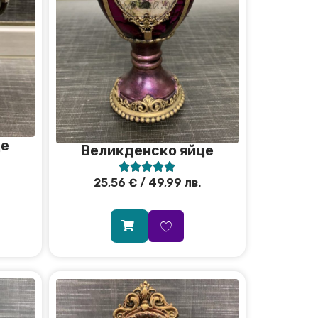
це
Великденско яйце





25,56
€
/ 49,99 лв.