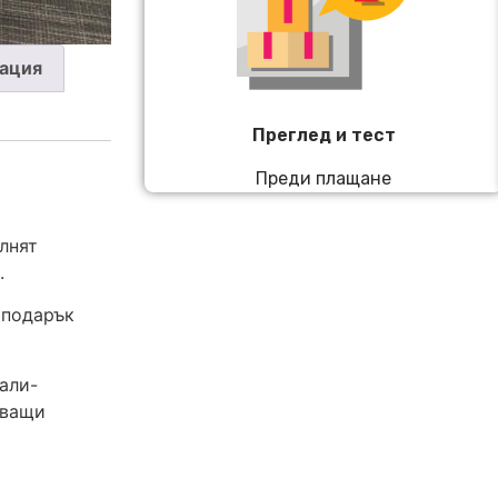
ация
Преглед и тест
Преди плащане
лнят
.
 подарък
али-
яващи