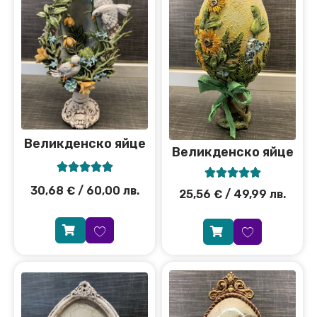
Великденско яйце
Великденско яйце










30,68
€
/ 60,00 лв.
25,56
€
/ 49,99 лв.