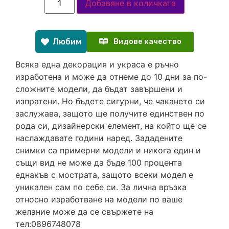
Добавяне в количката
Любим
Видове качество
Всяка една декорация и украса е ръчно
изработена и може да отнеме до 10 дни за по-
сложните модели, да бъдат завършени и
изпратени. Но бъдете сигурни, че чакането си
заслужава, защото ще получите единствен по
рода си, дизайнерски елемент, на който ще се
наслаждавате години наред. Зададените
снимки са примерни модели и никога един и
същи вид не може да бъде 100 процента
еднакъв с мострата, защото всеки модел е
уникален сам по себе си. За лична връзка
относно изработване на модели по ваше
желание може да се свържете на
тел:0896748078