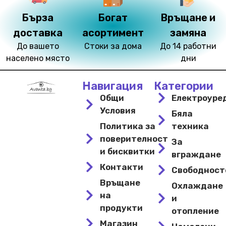
Бърза
Богат
Връщане и
доставка
асортимент
замяна
До вашето
Стоки за дома
До 14 работни
населено място
дни
Навигация
Категории
Общи
Електроуре
Условия
Бяла
Политика за
техника
поверителност
За
и бисквитки
вграждане
Контакти
Свободнос
Връщане
Охлаждане
на
и
продукти
отопление
Магазин