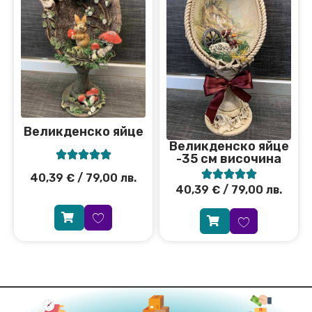
Великденско яйце
Великденско яйце





-35 см височина





40,39
€
/ 79,00 лв.
40,39
€
/ 79,00 лв.