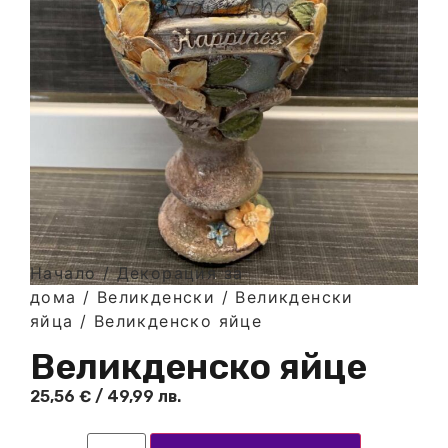
Начало
/
Декорация за
дома
/
Великденски
/
Великденски
яйца
/ Великденско яйце
Великденско яйце
25,56
€
/ 49,99 лв.