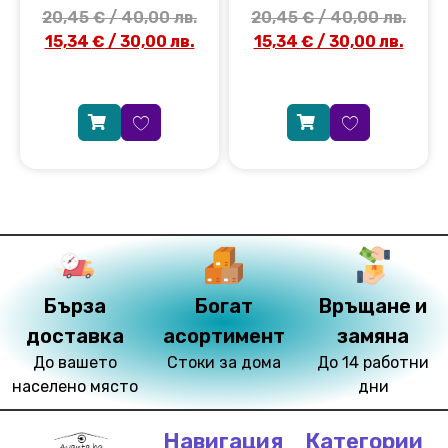
20,45
€
/ 40,00 лв.
20,45
€
/ 40,00 лв.
15,34
€
/ 30,00 лв.
15,34
€
/ 30,00 лв.
Бърза
Богат
Връщане и
доставка
асортимент
замяна
До вашето
Стоки за дома
До 14 работни
населено място
дни
Навигация
Категории