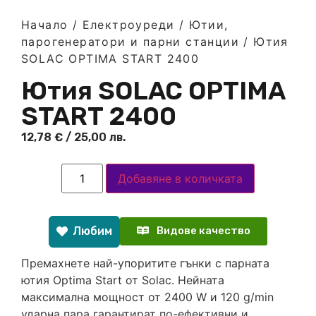
Начало
/
Електроуреди
/
Ютии,
парогенератори и парни станции
/ Ютия
SOLAC OPTIMA START 2400
Ютия SOLAC OPTIMA
START 2400
12,78
€
/ 25,00 лв.
Добавяне в количката
Любим
Видове качество
Премахнете най-упоритите гънки с парната
ютия Optima Start от Solac. Нейната
максимална мощност от 2400 W и 120 g/min
ударна пара гарантират по-ефективни и