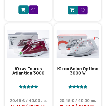
Ютия Solac Optima
Ютия Taurus
3000 W
Atlantida 3000










20,45
€
/ 40,00 лв.
20,45
€
/ 40,00 лв.