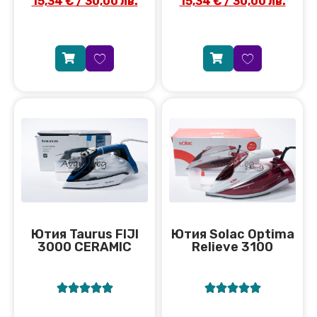
15,34
€
/ 30,00 лв.
15,34
€
/ 30,00 лв.
Ютия Taurus FIJI
Ютия Solac Optima
3000 CERAMIC
Relieve 3100









