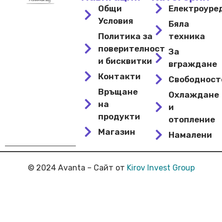
Общи
Електроуре
Условия
Бяла
Политика за
техника
поверителност
За
и бисквитки
вграждане
Контакти
Свободнос
Връщане
Охлаждане
на
и
продукти
отопление
Магазин
Намалени
© 2024 Avanta – Сайт от
Kirov Invest Group