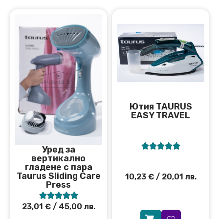
Ютия TAURUS
EASY TRAVEL





Уред за
вертикално
гладене с пара
Taurus Sliding Care
10,23
€
/ 20,01 лв.
Press





23,01
€
/ 45,00 лв.