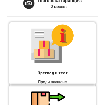
Търговска гаранция:
3 месеца
Преглед и тест
Преди плащане