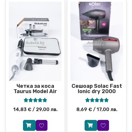
Сешоар Solac Fast
Четка за коса
Ionic dry 2000
Taurus Model Air










8,69
€
/ 17,00 лв.
14,83
€
/ 29,00 лв.