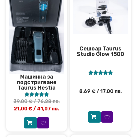
Сешоар Taurus
Studio Glow 1500





Машинка за
подстригване
Taurus Hestia
8,69
€
/ 17,00 лв.





39,00
€
/ 76,28 лв.
21,00
€
/ 41,07 лв.