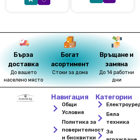
Бърза
Богат
Връщане и
доставка
асортимент
замяна
До вашето
Стоки за дома
До 14 работни
населено място
дни
Навигация
Категории
Общи
Електроуре
Условия
Бяла
Политика за
техника
поверителност
За
и бисквитки
вграждане