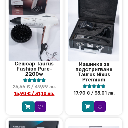
Сешоар Taurus
Машинка за
Fashion Pure-
подстригване
2200w
Тaurus Nixus
Premium










25,56
€
/ 49,99 лв.
17,90
€
/ 35,01 лв.
15,90
€
/ 31,10 лв.