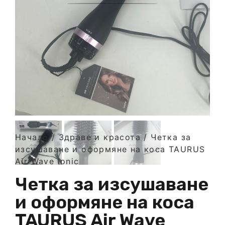
Начало
/
Здраве и красота
/ Четка за
изсушаване и оформяне на коса TAURUS
Air Wave Ionic
Четка за изсушаване
и оформяне на коса
TAURUS Air Wave