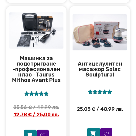
Машинка за
подстригване
Антицелулитен
-професионален
масажор Solac
клас -Тaurus
Sculptural
Mithos Avant Plus










25,56
€
/ 49,99 лв.
25,05
€
/ 48,99 лв.
12,78
€
/ 25,00 лв.