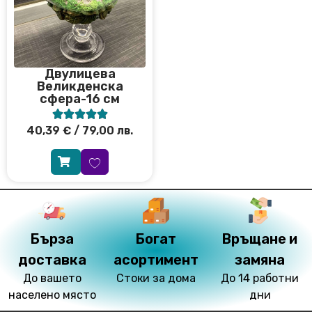
Двулицева
Великденска
сфера-16 см





40,39
€
/ 79,00 лв.
Бърза
Богат
Връщане и
доставка
асортимент
замяна
До вашето
Стоки за дома
До 14 работни
населено място
дни