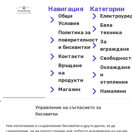
Навигация
Категории
Общи
Електроуре
Условия
Бяла
Политика за
техника
поверителност
За
и бисквитки
вграждане
Контакти
Свободнос
Връщане
Охлаждане
на
и
продукти
отопление
Магазин
Намалени
Управление на съгласието за
© 2024 Avanta – Сайт от
Kirov Invest Group
бисквитки
Ние използваме и съхраняваме бисквитки и други данни, за да
гарантираме, че ви предоставяме най-доброто изживяване на нашия