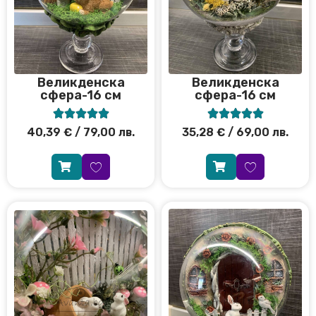
Великденска
Великденска
сфера-16 см
сфера-16 см










40,39
€
/ 79,00 лв.
35,28
€
/ 69,00 лв.