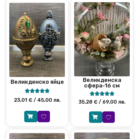
Великденска
Великденско яйце
сфера-16 см










23,01
€
/ 45,00 лв.
35,28
€
/ 69,00 лв.