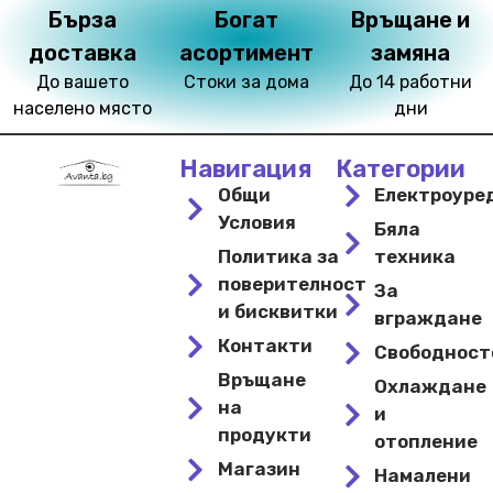
Бърза
Богат
Връщане и
доставка
асортимент
замяна
До вашето
Стоки за дома
До 14 работни
населено място
дни
Навигация
Категории
Общи
Електроуре
Условия
Бяла
Политика за
техника
поверителност
За
и бисквитки
вграждане
Контакти
Свободнос
Връщане
Охлаждане
на
и
продукти
отопление
Магазин
Намалени