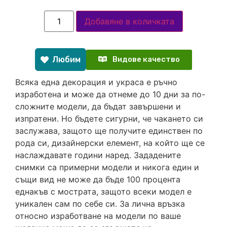
Добавяне в количката
Любим
Видове качество
Всяка една декорация и украса е ръчно
изработена и може да отнеме до 10 дни за по-
сложните модели, да бъдат завършени и
изпратени. Но бъдете сигурни, че чакането си
заслужава, защото ще получите единствен по
рода си, дизайнерски елемент, на който ще се
наслаждавате години наред. Зададените
снимки са примерни модели и никога един и
същи вид не може да бъде 100 процента
еднакъв с мострата, защото всеки модел е
уникален сам по себе си. За лична връзка
относно изработване на модели по ваше