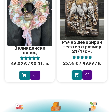
Ръчно декориран
тефтер с размер
Великденски
21/17см.
венец










25,56
€
/ 49,99 лв.
46,02
€
/ 90,01 лв.