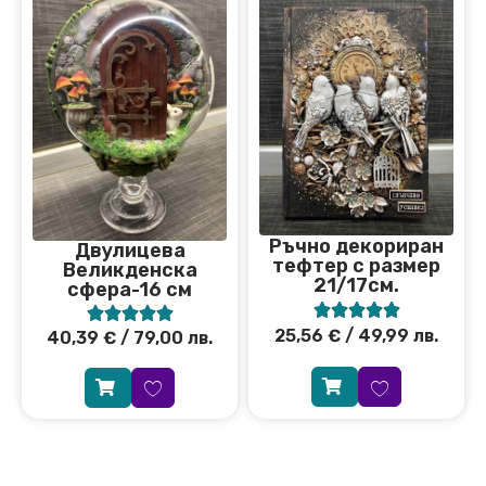
Ръчно декориран
Двулицева
тефтер с размер
Великденска
21/17см.
сфера-16 см










25,56
€
/ 49,99 лв.
40,39
€
/ 79,00 лв.