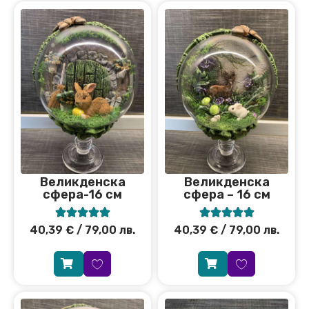
Великденска
Великденска
сфера-16 см
сфера – 16 см










40,39
€
/ 79,00 лв.
40,39
€
/ 79,00 лв.