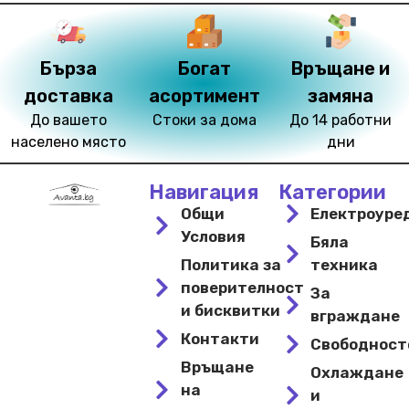
Бърза
Богат
Връщане и
доставка
асортимент
замяна
До вашето
Стоки за дома
До 14 работни
населено място
дни
Навигация
Категории
Общи
Електроуре
Условия
Бяла
Политика за
техника
поверителност
За
и бисквитки
вграждане
Контакти
Свободнос
Връщане
Охлаждане
на
и