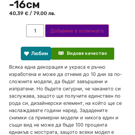
-16см
40,39
€
/ 79,00 лв.
Добавяне в количката
Любим
Видове качество
Всяка една декорация и украса е ръчно
изработена и може да отнеме до 10 дни за по-
сложните модели, да бъдат завършени и
изпратени. Но бъдете сигурни, че чакането си
заслужава, защото ще получите единствен по
рода си, дизайнерски елемент, на който ще се
наслаждавате години наред. Зададените
снимки са примерни модели и никога един и
същи вид не може да бъде 100 процента
еднакъв с мострата, защото всеки модел е