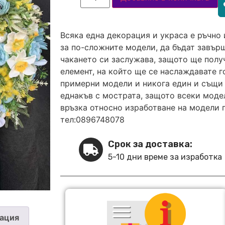
Всяка една декорация и украса е ръчно 
за по-сложните модели, да бъдат завърш
чакането си заслужава, защото ще полу
елемент, на който ще се наслаждавате 
примерни модели и никога един и същи 
еднакъв с мострата, защото всеки модел
връзка относно изработване на модели 
тел:0896748078
Срок за доставка:
5-10 дни време за изработка
ация