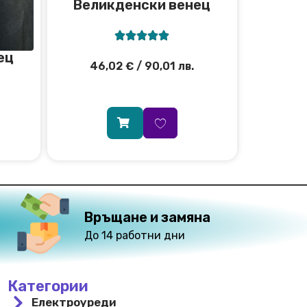
Великденски венец





ец
46,02
€
/ 90,01 лв.
Връщане и замяна
До 14 работни дни
Категории
Електроуреди