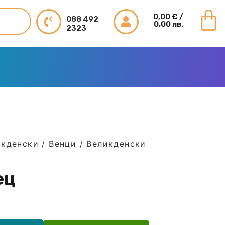
0,00
€
/
088 492
0,00 лв.
2323
икденски
/
Венци
/ Великденски
ец