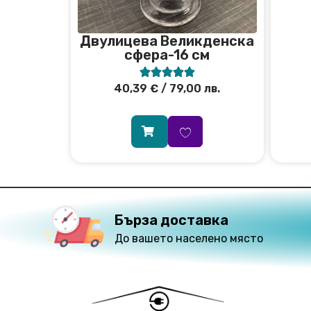
Двулицева Великденска
сфера-16 см





40,39
€
/ 79,00 лв.
Бърза доставка
До вашето населено място