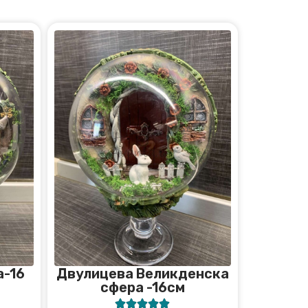
а-16
Двулицева Великденска
сфера -16см




