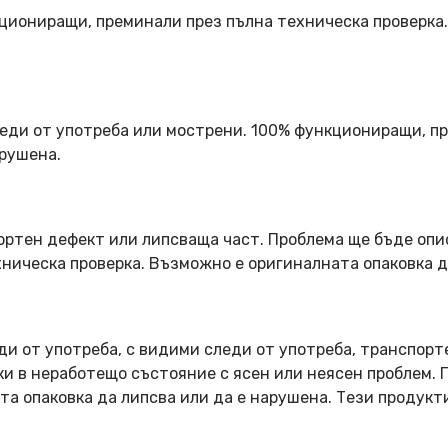
кциониращи, преминали през пълна техническа проверка
еди от употреба или мострени. 100% функциониращи, пр
арушена.
ортен дефект или липсваща част. Проблема ще бъде опи
ническа проверка. Възможно е оригиналната опаковка д
ди от употреба, с видими следи от употреба, транспорт
оки в неработещо състояние с ясен или неясен проблем.
та опаковка да липсва или да е нарушена. Тези продукт