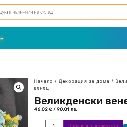
Начало
/
Декорация за дома
/
Вел
венец
Великденски вен
46,02
€
/ 90,01 лв.
Добавяне в количката