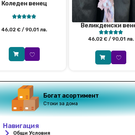
Коледен венец





Великденски вен
46,02
€
/ 90,01 лв.





46,02
€
/ 90,01 лв.
Богат асортимент
Стоки за дома
Навигация
Общи Условия