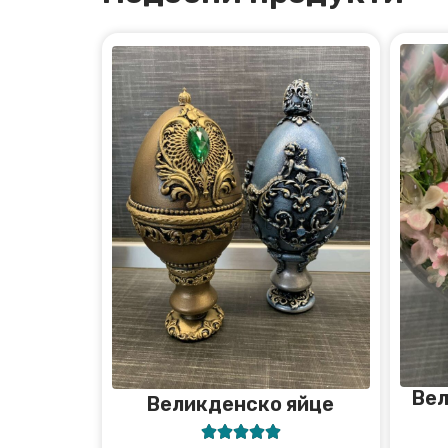
Вел
Великденско яйце




