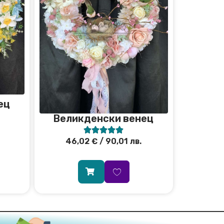
ец
Великденски венец





46,02
€
/ 90,01 лв.