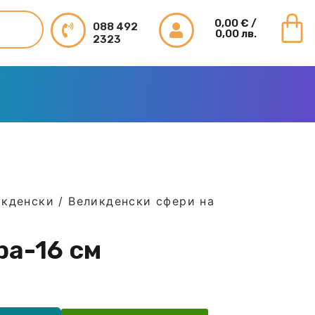
0,00
€
/
088 492
0,00 лв.
2323
икденски
/
Великденски сфери на
ра-16 см