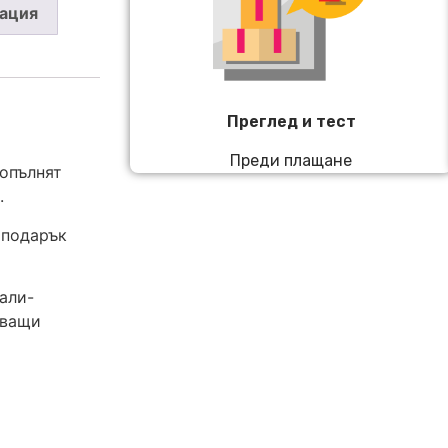
ация
Преглед и тест
Преди плащане
допълнят
.
 подарък
али-
яващи