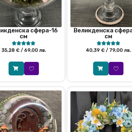
икденска сфера-16
Великденска сфера
см
см










35,28
€
/ 69,00 лв.
40,39
€
/ 79,00 лв.