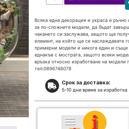
Всяка една декорация и украса е ръчно 
за по-сложните модели, да бъдат завърш
чакането си заслужава, защото ще полу
елемент, на който ще се наслаждавате 
примерни модели и никога един и същи 
еднакъв с мострата, защото всеки модел
връзка относно изработване на модели 
тел:0896748078
Срок за доставка:
5-10 дни време за изработка