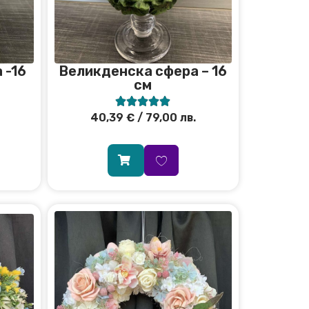
 -16
Великденска сфера – 16
см





40,39
€
/ 79,00 лв.