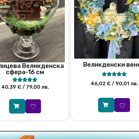
Великденски вен
лицева Великденска
сфера-16 см










46,02
€
/ 90,01 лв.
40,39
€
/ 79,00 лв.