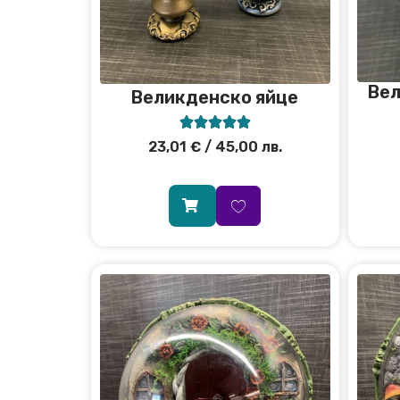
Вел
Великденско яйце





23,01
€
/ 45,00 лв.