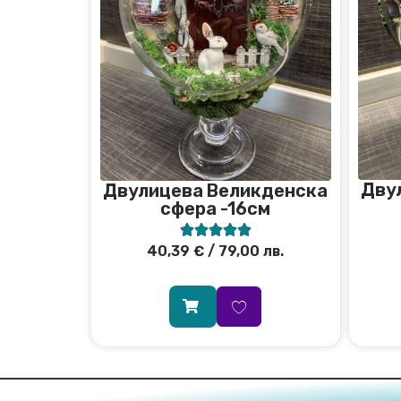
Дву
Двулицева Великденска
сфера -16см





40,39
€
/ 79,00 лв.