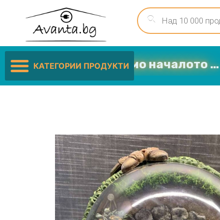
ките цени са само началото …
КАТЕГОРИИ ПРОДУКТИ