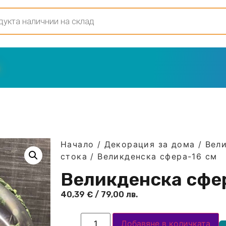
Начало
/
Декорация за дома
/
Вел
стока
/ Великденска сфера-16 см
Великденска сфе
40,39
€
/ 79,00 лв.
Добавяне в количката