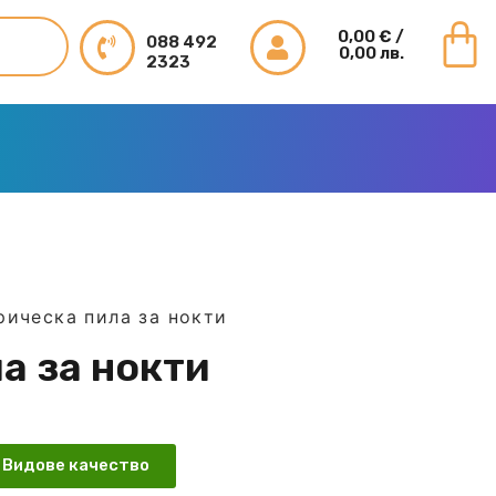
0,00
€
/
088 492
0,00 лв.
2323
рическа пила за нокти
а за нокти
Видове качество