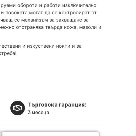
лируеми обороти и работи изключително
 и посоката могат да се контролират от
чващ се механизъм за захващане за
 нежно отстранява твърда кожа, мазоли и
тествени и изкуствени нокти и за
отреба!
Търговска гаранция:
3 месеца