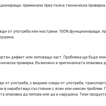
кциониращи, преминали през пълна техническа проверка
еди от употреба или мострени. 100% функциониращи, пр
арушена.
ортен дефект или липсваща част. Проблема ще бъде опи
ническа проверка. Възможно е оригиналната опаковка д
ди от употреба, с видими следи от употреба, транспорт
оки в неработещо състояние с ясен или неясен проблем.
та опаковка да липсва или да е нарушена. Тези продукт