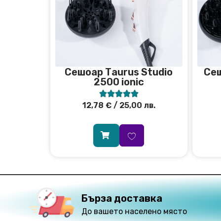
Сешоар Тaurus Studio
Сe
2500 ionic





12,78
€
/ 25,00 лв.
Бърза доставка
До вашето населено място