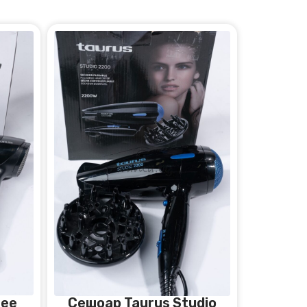
zee
Сешоар Taurus Studio