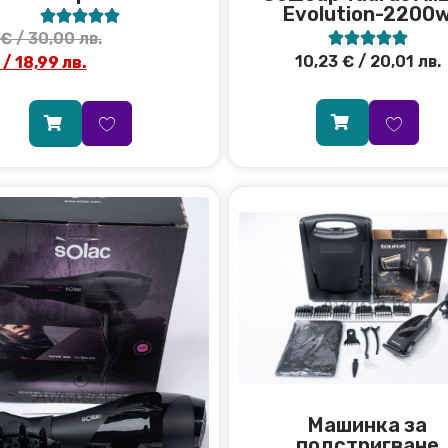
Evolution-2200










€
/ 30,00 лв.
10,23
€
/ 20,01 лв.
/ 18,99 лв.
Машинка за
подстригване