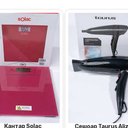
Кантар Solac
Сешоар Taurus Ali