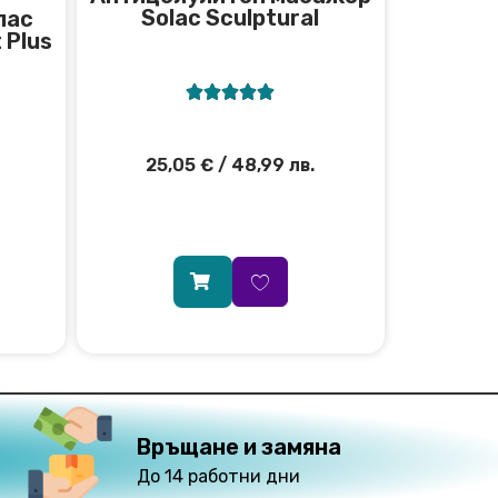
Solac Sculptural
лас
 Plus





25,05
€
/ 48,99 лв.
Връщане и замяна
До 14 работни дни