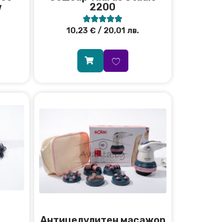
w
2200





10,23
€
/ 20,01 лв.
Антицелулитен масажор