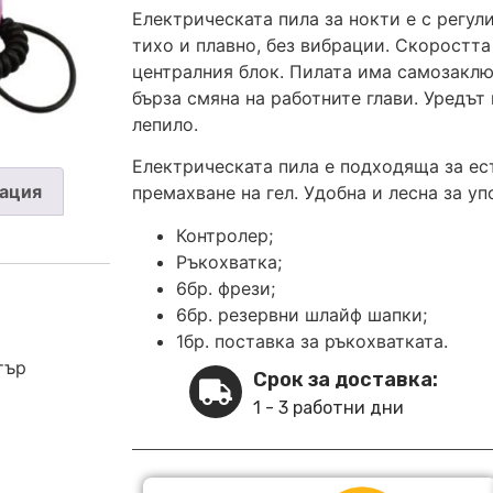
Електрическата пила за нокти е с регу
тихо и плавно, без вибрации. Скоростта
централния блок. Пилата има самозаклю
бърза смяна на работните глави. Уредът
лепило.
Електрическата пила е подходяща за ес
ация
премахване на гел. Удобна и лесна за уп
Контролер;
Ръкохватка;
6бр. фрези;
6бр. резервни шлайф шапки;
1бр. поставка за ръкохватката.
тър
Срок за доставка:
1 - 3 работни дни