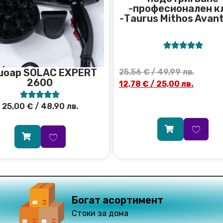
-професионален к
-Тaurus Mithos Avant





шоар SOLAC EXPERT
25,56
€
/ 49,99 лв.
2600
12,78
€
/ 25,00 лв.





25,00
€
/ 48,90 лв.
Богат асортимент
Стоки за дома