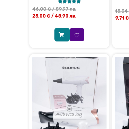





46,00
€
/ 89,97 лв.
15,34
25,00
€
/ 48,90 лв.
9,71
€