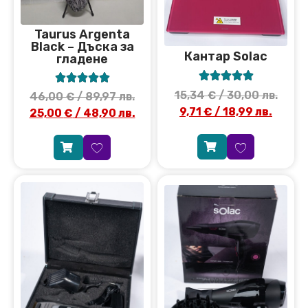
Taurus Argenta
Black – Дъска за
Кантар Solac
гладене










15,34
€
/ 30,00 лв.
46,00
€
/ 89,97 лв.
9,71
€
/ 18,99 лв.
25,00
€
/ 48,90 лв.