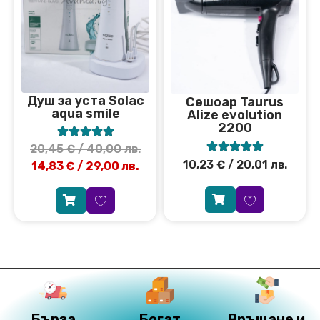
Душ за уста Solac
Сешоар Taurus
aqua smile
Аlize evolution
2200










20,45
€
/ 40,00 лв.
10,23
€
/ 20,01 лв.
14,83
€
/ 29,00 лв.
Бърза
Богат
Връщане и