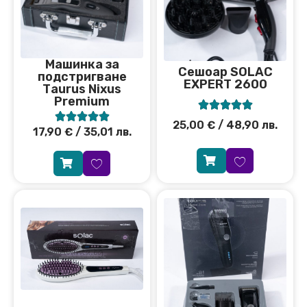
Машинка за
Сeшоар SOLAC
подстригване
EXPERT 2600
Тaurus Nixus
Premium










25,00
€
/ 48,90 лв.
17,90
€
/ 35,01 лв.