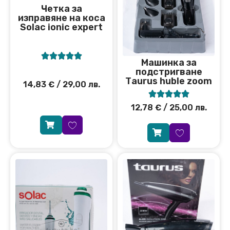
Четка за
изправяне на коса
Solac ionic expert





Машинка за
подстригване
Тaurus huble zoom
14,83
€
/ 29,00 лв.





12,78
€
/ 25,00 лв.