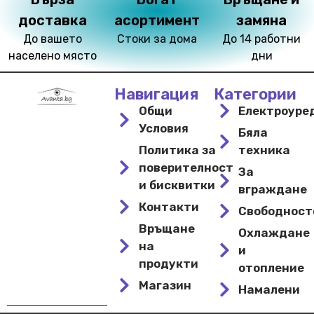
доставка
асортимент
замяна
До вашето
Стоки за дома
До 14 работни
населено място
дни
Навигация
Категории
Общи
Електроуре
Условия
Бяла
Политика за
техника
поверителност
За
и бисквитки
вграждане
Контакти
Свободнос
Връщане
Охлаждане
на
и
продукти
отопление
Магазин
Намалени