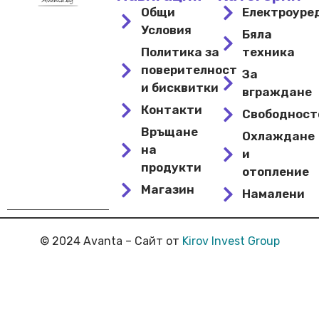
Общи
Електроуре
Условия
Бяла
Политика за
техника
поверителност
За
и бисквитки
вграждане
Контакти
Свободнос
Връщане
Охлаждане
на
и
продукти
отопление
Магазин
Намалени
© 2024 Avanta – Сайт от
Kirov Invest Group