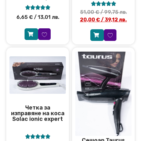










51,00
€
/ 99,75 лв.
6,65
€
/ 13,01 лв.
20,00
€
/ 39,12 лв.
Четка за
изправяне на коса
Solac ionic expert





Сешоар Taurus