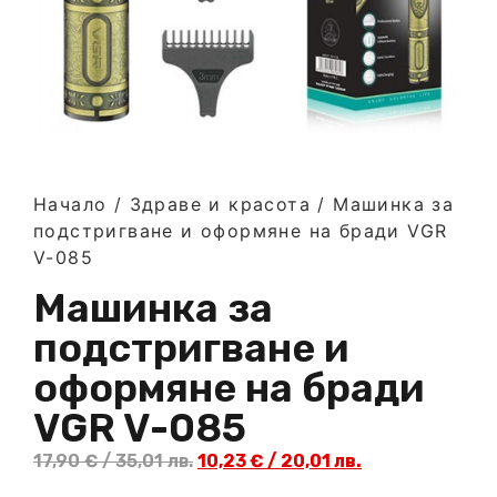
Начало
/
Здраве и красота
/ Maшинка за
подстригване и оформяне на бради VGR
V-085
Maшинка за
подстригване и
оформяне на бради
VGR V-085
17,90
€
/ 35,01 лв.
10,23
€
/ 20,01 лв.