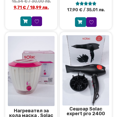
15,34
€
/ 30,00 лв.





9,71
€
/ 18,99 лв.
17,90
€
/ 35,01 лв.
Сешоар Solac
Нагревател за
expert pro 2400
кола маска , Solac