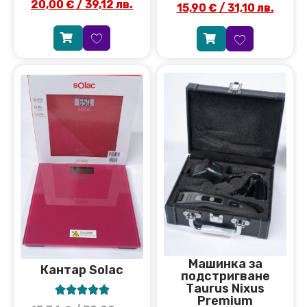
20,00
€
/ 39,12 лв.
15,90
€
/ 31,10 лв.
Машинка за
Кантар Solac
подстригване
Тaurus Nixus





Premium