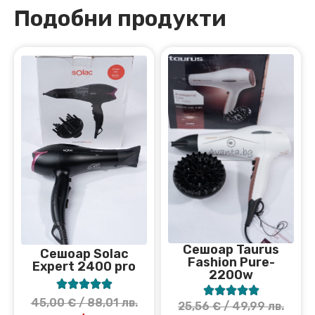
Подобни продукти
Сешоар Taurus
Сешоар Solac
Fashion Pure-
Expert 2400 pro
2200w










45,00
€
/ 88,01 лв.
25,56
€
/ 49,99 лв.