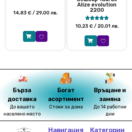
Аlize evolution
2200
14,83
€
/ 29,00 лв.





10,23
€
/ 20,01 лв.
Бърза
Богат
Връщане и
доставка
асортимент
замяна
До вашето
Стоки за дома
До 14 работни
населено място
дни
Навигация
Категории