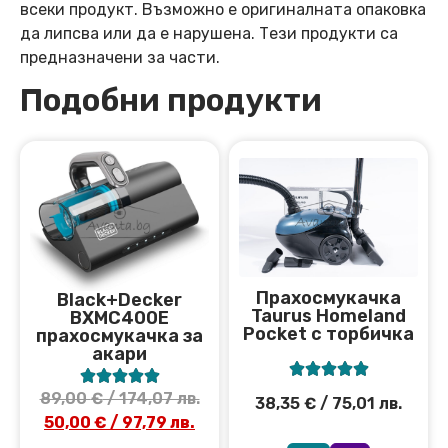
всеки продукт. Възможно е оригиналната опаковка
да липсва или да е нарушена. Тези продукти са
предназначени за части.
Подобни продукти
Прахосмукачка
Black+Decker
Taurus Homeland
BXMC400E
Pocket с торбичка
прахосмукачка за
акари










89,00
€
/ 174,07 лв.
38,35
€
/ 75,01 лв.
50,00
€
/ 97,79 лв.