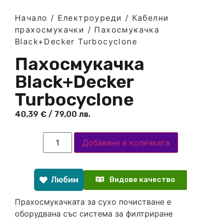
Начало
/
Електроуреди
/
Кабелни
прахосмукачки
/ Пахосмукачка
Black+Decker Turbocyclone
Пахосмукачка
Black+Decker
Turbocyclone
40,39
€
/ 79,00 лв.
Добавяне в количката
Любим
Видове качество
Прахосмукачката за сухо почистване е
оборудвана със система за филтриране