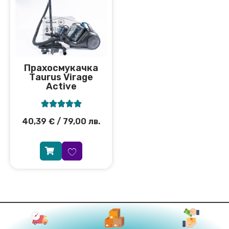
Прахосмукачка
Тaurus Virage
Active





40,39
€
/ 79,00 лв.