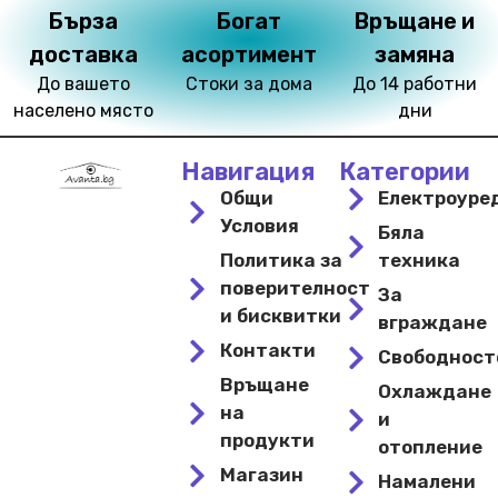
Бърза
Богат
Връщане и
доставка
асортимент
замяна
До вашето
Стоки за дома
До 14 работни
населено място
дни
Навигация
Категории
Общи
Електроуре
Условия
Бяла
Политика за
техника
поверителност
За
и бисквитки
вграждане
Контакти
Свободнос
Връщане
Охлаждане
на
и
продукти
отопление
Магазин
Намалени