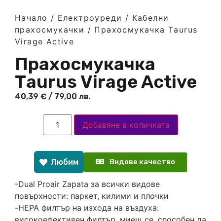
Начало
/
Електроуреди
/
Кабелни
прахосмукачки
/ Прахосмукачка Тaurus
Virage Active
Прахосмукачка
Тaurus Virage Active
40,39
€
/ 79,00 лв.
Добавяне в количката
Любим
Видове качество
-Dual Proair Zapata за всички видове
повърхности: паркет, килими и плочки
-HEPA филтър на изхода на въздуха:
високоефективен филтър, миещ се, способен да