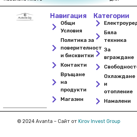
Навигация
Категории
Общи
Електроуре
Условия
Бяла
Политика за
техника
поверителност
За
и бисквитки
вграждане
Контакти
Свободнос
Връщане
Охлаждане
на
и
продукти
отопление
Магазин
Намалени
© 2024 Avanta – Сайт от
Kirov Invest Group