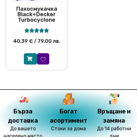
Пахосмукачка
Black+Decker
Turbocyclone





40,39
€
/ 79,00 лв.
Бърза
Богат
Връщане и
доставка
асортимент
замяна
До вашето
Стоки за дома
До 14 работни
населено място
дни