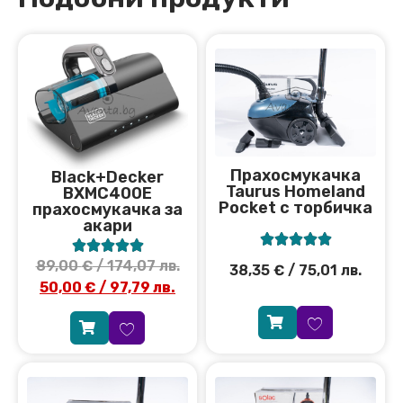
Прахосмукачка
Black+Decker
Taurus Homeland
BXMC400E
Pocket с торбичка
прахосмукачка за
акари










89,00
€
/ 174,07 лв.
38,35
€
/ 75,01 лв.
50,00
€
/ 97,79 лв.