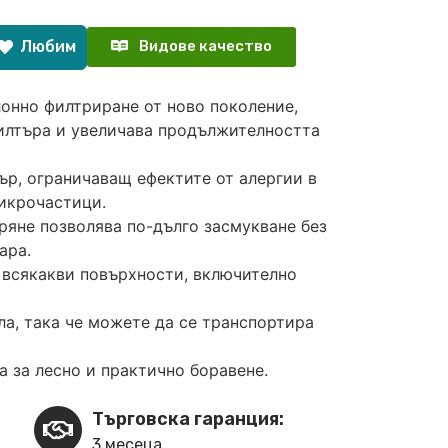
Любим
Видове качество
лонно филтриране от ново поколение,
филтъра и увеличава продължителността
ър, ограничаващ ефектите от алергии в
икрочастици.
ряне позволява по-дълго засмукване без
ара.
 всякакви повърхности, включително
ла, така че можете да се транспортира
 за лесно и практично боравене.
Търговска гаранция:
3 месеца