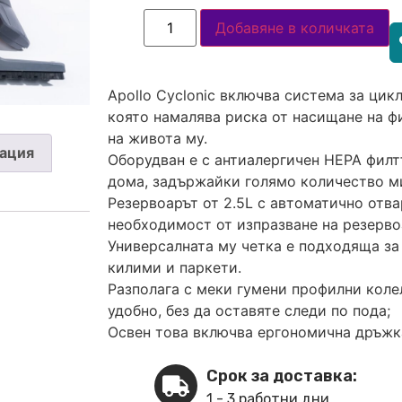
Добавяне в количката
Apollo Cyclonic включва система за цик
която намалява риска от насищане на 
на живота му.
ация
Оборудван е с антиалергичен HEPA филт
дома, задържайки голямо количество м
Резервоарът от 2.5L с автоматично отва
необходимост от изпразване на резерво
Универсалната му четка е подходяща за
килими и паркети.
Разполага с меки гумени профилни коле
удобно, без да оставяте следи по пода;
Освен това включва ергономична дръжка
Срок за доставка:
1 - 3 работни дни