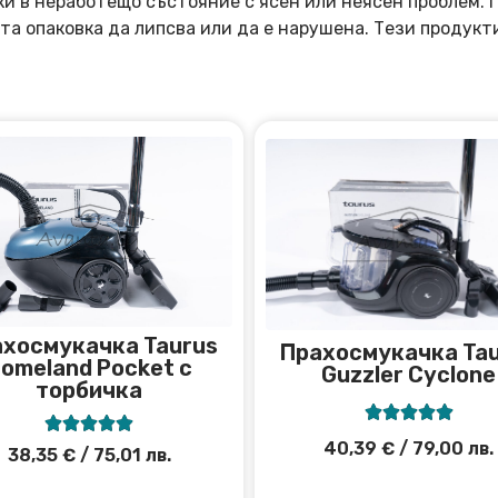
оки в неработещо състояние с ясен или неясен проблем.
та опаковка да липсва или да е нарушена. Тези продукт
хосмукачка Taurus
Прахосмукачка Ta
omeland Pocket с
Guzzler Cyclone
торбичка










40,39
€
/ 79,00 лв.
38,35
€
/ 75,01 лв.