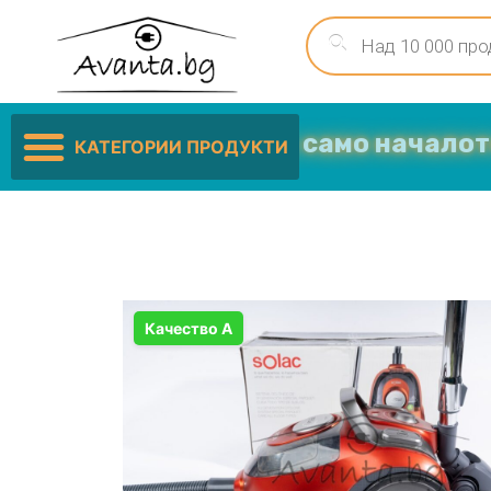
Ниските цени са само началото …
КАТЕГОРИИ ПРОДУКТИ
Качество А