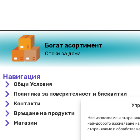
Богат асортимент
Стоки за дома
Навигация
Общи Условия
Политика за поверителност и бисквитки
Контакти
Упр
Връщане на продукти
Ние използваме и съхранява
Магазин
най-доброто изживяване на 
съхраняваме и обработваме