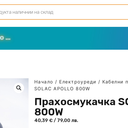
Начало
/
Електроуреди
/
Кабелни 
SOLAC APOLLO 800W
Прахосмукачка S
800W
40,39
€
/ 79,00 лв.