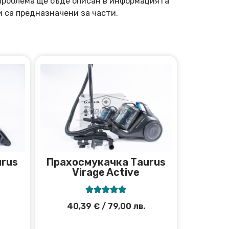
 Проблема ще бъде описан в информацията
и са предназначени за части.
urus
Прахосмукачка Тaurus
Virage Active





40,39
€
/ 79,00 лв.