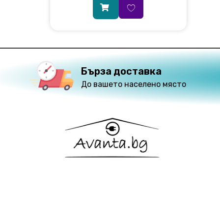
Бърза доставка
До вашето населено място