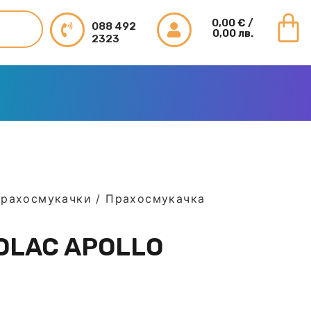
0,00
€
/
088 492
0,00 лв.
2323
прахосмукачки
/ Прахосмукачка
OLAC APOLLO