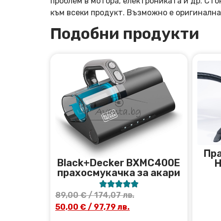
проблем в мотора, електрониката и др. Ст
към всеки продукт. Възможно е оригинална
Подобни продукти
Пра
Black+Decker BXMC400E
H
прахосмукачка за акари





89,00
€
/ 174,07 лв.
50,00
€
/ 97,79 лв.