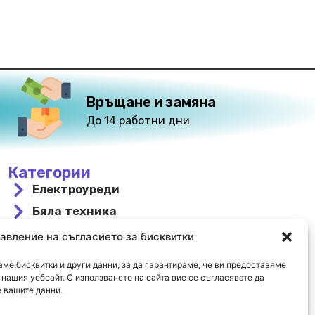
Връщане и замяна
До 14 работни дни
Категории
Електроуреди
Бяла техника
За вграждане
авление на съгласието за бисквитки
Свободностоящи
ме бисквитки и други данни, за да гарантираме, че ви предоставяме
Охлаждане и отопление
нашия уебсайт. С използването на сайта вие се съгласявате да
 вашите данни.
Намалени