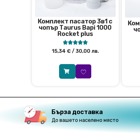
Комплект пасатор 3в1 с
Ком
чопър Тaurus Bapi 1000
ч
Rocket plus





15,34
€
/ 30,00 лв.
Бърза доставка
До вашето населено място