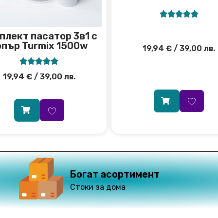





плект пасатор 3в1 с
опър Turmix 1500w
19,94
€
/ 39,00 лв.





19,94
€
/ 39,00 лв.
Богат асортимент
Стоки за дома