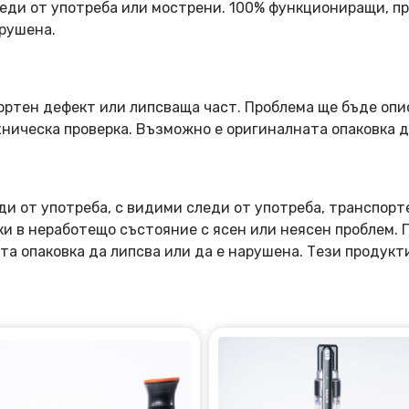
еди от употреба или мострени. 100% функциониращи, пр
арушена.
ортен дефект или липсваща част. Проблема ще бъде опи
ническа проверка. Възможно е оригиналната опаковка д
ди от употреба, с видими следи от употреба, транспорт
оки в неработещо състояние с ясен или неясен проблем.
та опаковка да липсва или да е нарушена. Тези продукт