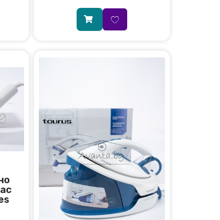
но
lac
es