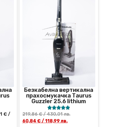
ална
Безкабелна вертикална
rus
прахосмукачка Тaurus
Guzzler 25.6 lithium





41
€
/
219,86
€
/ 430,01 лв.
60,84
€
/ 118,99 лв.