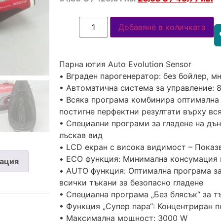
Добавяне в количката
Парна ютия Auto Evolution Sensor
•⁠ ⁠Вграден парогенератор: без бойлер, 
•⁠ ⁠Автоматична система за управление:
•⁠ ⁠Всяка програма комбинира оптимална 
постигне перфектни резултати върху вс
•⁠ ⁠Специални програми за гладене на дъ
лъскав вид
•⁠ ⁠LCD екран с висока видимост – Показ
•⁠ ⁠ECO функция: Минимална консумация 
ация
•⁠ ⁠AUTO функция: Оптимална програма з
всички тъкани за безопасно гладене
•⁠ ⁠Специална програма „Без блясък“ за 
•⁠ ⁠Функция „Супер пара“: Концентриран 
•⁠ ⁠Максимална мощност: 3000 W