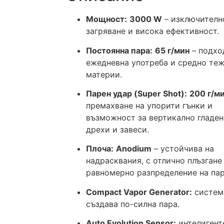
Мощност:
3000 W
– изключителн
загряване и висока ефективност.
Постоянна пара:
65 г/мин
– подхо
ежедневна употреба и средно те
материи.
Парен удар (Super Shot):
200 г/м
премахване на упорити гънки и
възможност за вертикално гладен
дрехи и завеси.
Плоча:
Anodium
– устойчива на
надрасквания, с отлично плъзгане
равномерно разпределение на пар
Compact Vapor Generator:
система
създава по-силна пара.
Auto Evolution Sensor:
интелигент