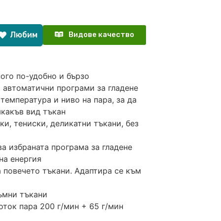
Любим
Видове качество
много по-удобно и бързо
 8 автоматични програми за гладене
температура и ниво на пара, за да
якакъв вид тъкан
нки, тениски, деликатни тъкани, без
ва избраната програма за гладене
на енергия
а повечето тъкани. Адаптира се към
тъмни тъкани
поток пара 200 г/мин + 65 г/мин