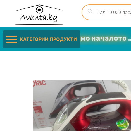
иските цени са само началото …
КАТЕГОРИИ ПРОДУКТИ