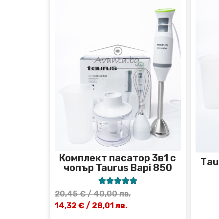
Комплект пасатор 3в1 с
Тau
чопър Taurus Bapi 850





20,45
€
/ 40,00 лв.
14,32
€
/ 28,01 лв.