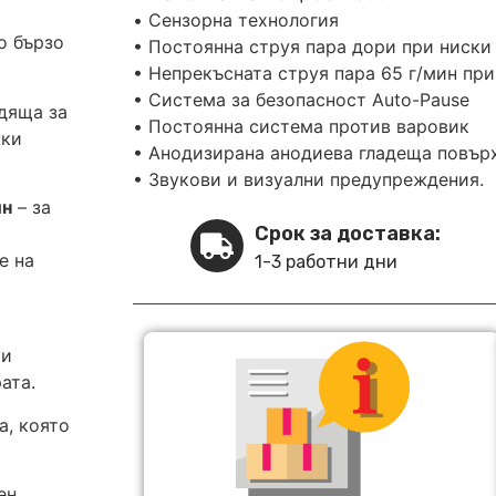
•⁠ ⁠Сензорна технология
о бързо
•⁠ ⁠Постоянна струя пара дори при ниски
•⁠ ⁠Непрекъсната струя пара 65 г/мин пр
•⁠ ⁠Система за безопасност Auto-Pause
дяща за
•⁠ ⁠Постоянна система против варовик
жки
•⁠ ⁠Анодизирана анодиева гладеща повър
•⁠ ⁠Звукови и визуални предупреждения.
ин
– за
Срок за доставка:
е на
1-3 работни дни
 и
ата.
, която
ен