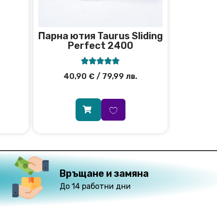
Парна ютия Taurus Sliding
Perfect 2400





40,90
€
/ 79,99 лв.
Връщане и замяна
До 14 работни дни