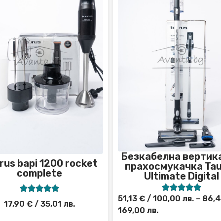
Безкабелна вертик
rus bapi 1200 rocket
прахосмукачка Tau
completе
Ultimate Digital










51,13
€
/ 100,00 лв.
–
86,
17,90
€
/ 35,01 лв.
169,00 лв.