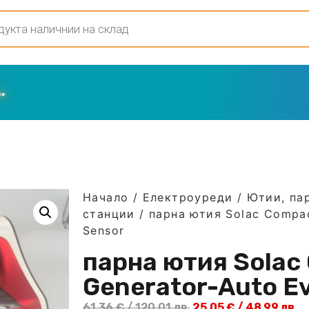
Начало
/
Електроуреди
/
Ютии, па
станции
/ парна ютия Solac Compac
Sensor
парна ютия Solac
Generator-Auto Ev
61,36
€
/ 120,01 лв.
25,05
€
/ 48,99 лв.