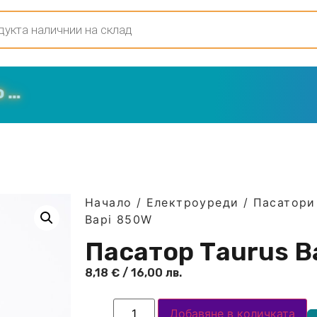
Начало
/
Електроуреди
/
Пасатори 
Bapi 850W
Пасатор Тaurus B
8,18
€
/ 16,00 лв.
Добавяне в количката