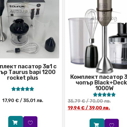
плект пасатор 3в1 с
ър Тaurus bapi 1200
Комплект пасатор 3
rocket plus
чопър Black+Deck
1000W










17,90
€
/ 35,01 лв.
35,79
€
/ 70,00 лв.
19,94
€
/ 39,00 лв.