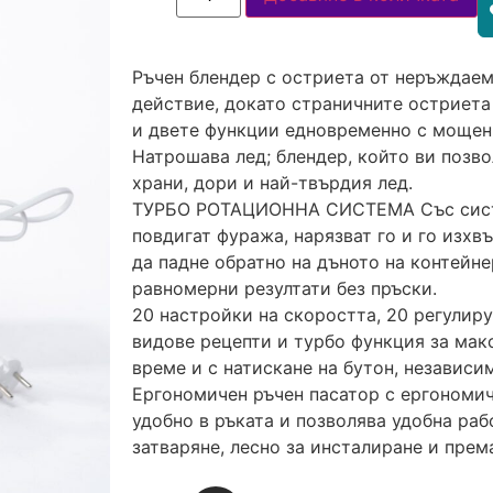
Ръчен блендер с остриета от неръждае
действие, докато страничните остриета
и двете функции едновременно с мощен
Натрошава лед; блендер, който ви позво
храни, дори и най-твърдия лед.
ТУРБО РОТАЦИОННА СИСТЕМА Със систем
повдигат фуража, нарязват го и го изхвъ
да падне обратно на дъното на контейне
равномерни резултати без пръски.
20 настройки на скоростта, 20 регулир
видове рецепти и турбо функция за мак
време и с натискане на бутон, независи
Ергономичен ръчен пасатор с ергономи
удобно в ръката и позволява удобна раб
затваряне, лесно за инсталиране и прем