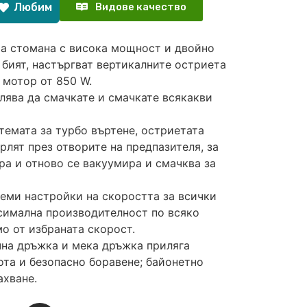
Любим
Видове качество
ма стомана с висока мощност и двойно
 бият, настъргват вертикалните остриета
 мотор от 850 W.
лява да смачкате и смачкате всякакви
ата за турбо въртене, остриетата
рлят през отворите на предпазителя, за
ра и отново се вакуумира и смачква за
уеми настройки на скоростта за всички
симална производителност по всяко
мо от избраната скорост.
чна дръжка и мека дръжка приляга
ота и безопасно боравене; байонетно
ахване.