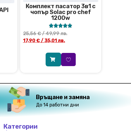
Комплект пасатор 3в1 с
API
чопър Solac pro chef
1200w





25,56
€
/ 49,99 лв.
17,90
€
/ 35,01 лв.
Връщане и замяна
До 14 работни дни
Категории