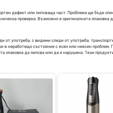
ортен дефект или липсваща част. Проблема ще бъде опи
ническа проверка. Възможно е оригиналната опаковка д
ди от употреба, с видими следи от употреба, транспорт
оки в неработещо състояние с ясен или неясен проблем.
та опаковка да липсва или да е нарушена. Тези продукт