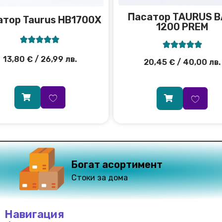
Пасатор TAURUS B
атор Taurus HB1700X
1200 PREM










13,80
€
/ 26,99 лв.
20,45
€
/ 40,00 лв.
Богат асортимент
Стоки за дома
Навигация