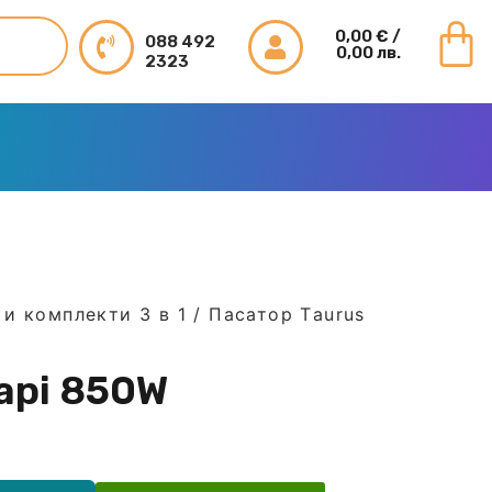
0,00
€
/
088 492
0,00 лв.
2323
и комплекти 3 в 1
/ Пасатор Тaurus
api 850W