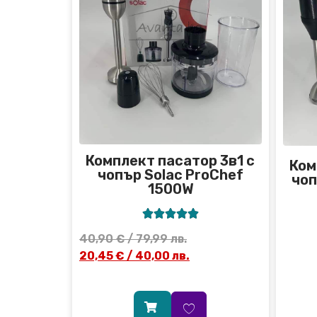
Комплект пасатор 3в1 с
Ком
чопър Solac ProChef
чоп
1500W





40,90
€
/ 79,99 лв.
20,45
€
/ 40,00 лв.