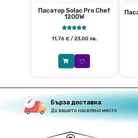
Пасатор Solac Pro Chef
Пас
1200W





11,76
€
/ 23,00 лв.
Бърза доставка
До вашето населено място