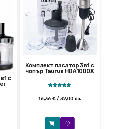
Комплект пасатор 3в1 с
чопър Taurus HBA1000X
в1 с
er





16,36
€
/ 32,00 лв.