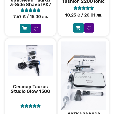
бръснене Тaurus
fashion 2200 ionic
3-Side Shave IPX7










10,23
€
/ 20,01 лв.
7,67
€
/ 15,00 лв.
Сешоар Taurus
Studio Glow 1500





Четка за коса