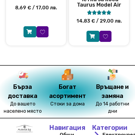
Taurus Model Air
8,69
€
/ 17,00 лв.





14,83
€
/ 29,00 лв.
Бърза
Богат
Връщане и
доставка
асортимент
замяна
До вашето
Стоки за дома
До 14 работни
населено място
дни
Навигация
Категории
Общи
Електроуре