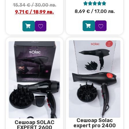





15,34
€
/ 30,00 лв.
8,69
€
/ 17,00 лв.
9,71
€
/ 18,99 лв.
Сешоар Solac
Сeшоар SOLAC
expert pro 2400
EXPERT 2600