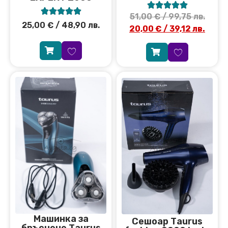










51,00
€
/ 99,75 лв.
25,00
€
/ 48,90 лв.
20,00
€
/ 39,12 лв.
Машинка за
Сешоар Тaurus