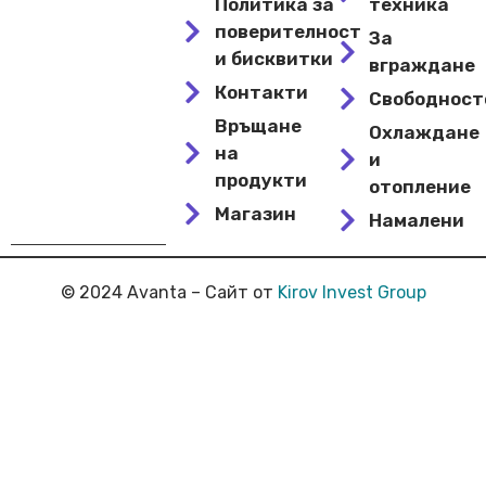
Политика за
техника
поверителност
За
и бисквитки
вграждане
Контакти
Свободнос
Връщане
Охлаждане
на
и
продукти
отопление
Магазин
Намалени
© 2024 Avanta – Сайт от
Kirov Invest Group