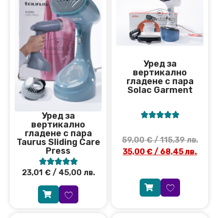
Уред за
вертикално
гладене с пара
Solac Garment
Уред за





вертикално
гладене с пара
59,00
€
/ 115,39 лв.
Taurus Sliding Care
Press
35,00
€
/ 68,45 лв.





23,01
€
/ 45,00 лв.