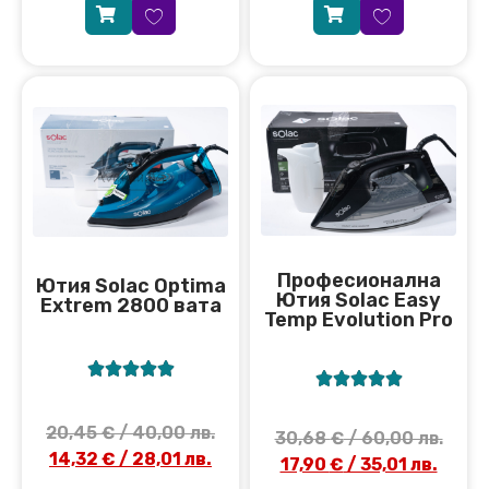
Професионална
Ютия Solac Optima
Ютия Solac Easy
Extrem 2800 вата
Temp Evolution Pro










20,45
€
/ 40,00 лв.
30,68
€
/ 60,00 лв.
14,32
€
/ 28,01 лв.
17,90
€
/ 35,01 лв.