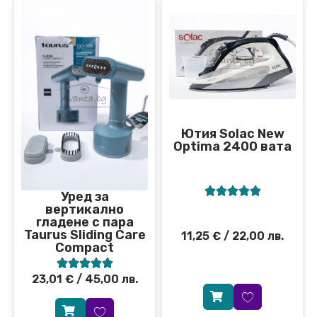
Ютия Solac New
Optima 2400 вата





Уред за
вертикално
гладене с пара
Taurus Sliding Care
11,25
€
/ 22,00 лв.
Compact





23,01
€
/ 45,00 лв.