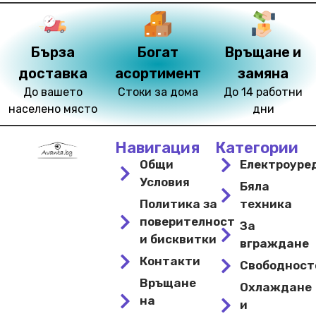
Бърза
Богат
Връщане и
доставка
асортимент
замяна
До вашето
Стоки за дома
До 14 работни
населено място
дни
Навигация
Категории
Общи
Електроуре
Условия
Бяла
Политика за
техника
поверителност
За
и бисквитки
вграждане
Контакти
Свободнос
Връщане
Охлаждане
на
и