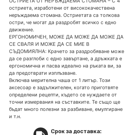
ОСТРИЕТА ОТ НЕРЪЖДАЕМА СТОМАНА – С 4
остриета, изработени от висококачествена
неръждаема стомана. Остриетата са толкова
остри, че могат да раздробят всичко с едно
движение.
ЕРГОНОМИЧЕН, МОЖЕ ДА МОЖЕ ДА МОЖЕ ДА
СЕ СВАЛЯ И МОЖЕ ДА СЕ МИЕ В
СЪДОМИЯЛНА: Крачето за раздробяване може
да се разглоби с едно завъртане, а дръжката е
ергономична и пасва идеално на ръката ви, за
да предотврати изплъзване.
Включва мерителна чаша от 1 литър. Този
аксесоар е задължителен, когато приготвяте
определени рецепти, където се нуждаете от
точни измервания на съставките. Те също ще
бъдат много полезни за разбиване, емулгиране
и т.н.
Срок за доставка: