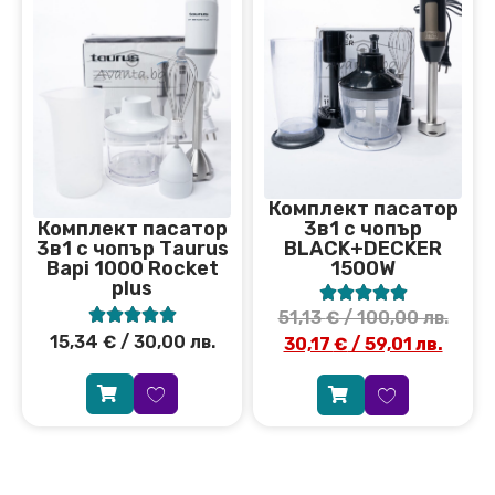
Комплект пасатор
3в1 с чопър
Комплект пасатор
BLACK+DECKER
3в1 с чопър Тaurus
1500W
Bapi 1000 Rocket
plus










51,13
€
/ 100,00 лв.
15,34
€
/ 30,00 лв.
30,17
€
/ 59,01 лв.