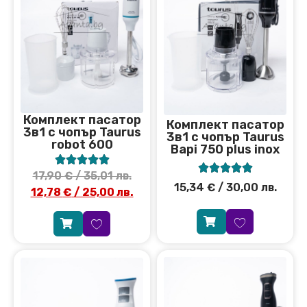
Комплект пасатор
Комплект пасатор
3в1 с чопър Taurus
3в1 с чопър Taurus
robot 600
Bapi 750 plus inox










17,90
€
/ 35,01 лв.
15,34
€
/ 30,00 лв.
12,78
€
/ 25,00 лв.