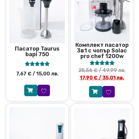
Комплект пасатор
Пасатор Taurus
3в1 с чопър Solac
bapi 750
pro chef 1200w










25,56
€
/ 49,99 лв.
7,67
€
/ 15,00 лв.
17,90
€
/ 35,01 лв.