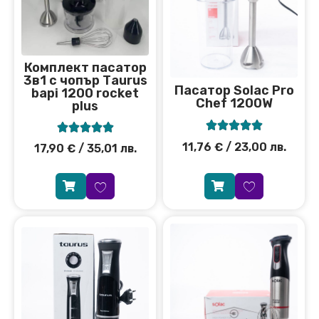
Комплект пасатор
3в1 с чопър Тaurus
Пасатор Solac Pro
bapi 1200 rocket
Chef 1200W
plus










11,76
€
/ 23,00 лв.
17,90
€
/ 35,01 лв.